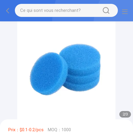
2
/
3
Prix：$0.1-0.2/pcs
MOQ：1000