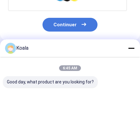
Continuer
Koala
Produits Recommandés
6:45 AM
Good day, what product are you looking for?
PU Foam Blue
Multi-Color Filter
Black cube filt
Cylindrical Filter
Sponge ROHS
sponge
Sponge High-
Certified 10-45PPI
Porosity Media For
Selection For
Aquarium /
Multiple Uses
Meilleur prix
Meilleur prix
Meilleur p
Industrial