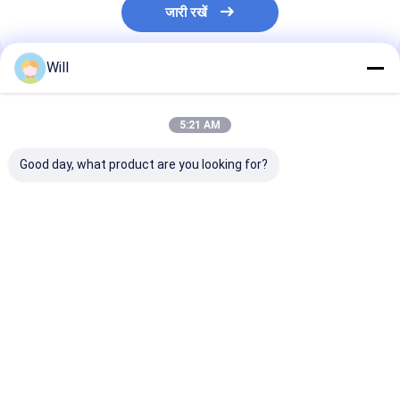
जारी रखें
Will
अनुशंसित उत्पाद
5:21 AM
Good day, what product are you looking for?
गहरी सफाई के लिए अनुकूलित
रसोई की सफाई के लिए
उच्च स्थायित्व कम्पो
सेलूलोज़ स्क्रब स्पंज पर्यावरण
अनुकूलन योग्य कम्पोस्टेबल
स्क्रूइंग स्पंज सुप
के अनुकूल
सेल्युलोज स्पंज कपड़े
सेल्युलोज और गैर खर
निशान सतह के साथ
सबसे अच्छी कीमत
सबसे अच्छी कीमत
सबसे अच्छी 
होम
हमारे बारे में
हमसे संपर्क करें
Desktop Site