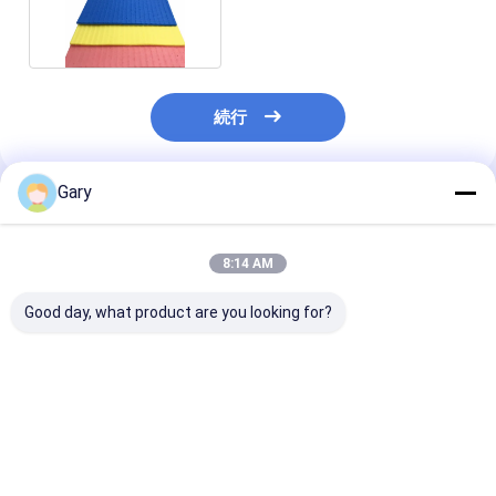
ポンジたわし
続行
Gary
推薦されたプロダクト
8:14 AM
Good day, what product are you looking for?
カスタマイズされたセ
キッチンクリーニング
高耐久性複合ス
ルローススクロールス
用のカスタマイズ可能
超吸収性セルロ
ポンジ 深い清掃のため
なコンポスタブルセル
擦り傷のない表
に環境に優しい
ローススポンジ布