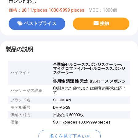
ポンジたわし
価格：$0.11/pieces 1000-9999 pieces
MOQ：1000個
ベストプライス
接触
製品の説明
,
全季節セルローススポンジスクーラー
マイクロファイバーセルローススポンジ
ハイライト
スクーラー
,
多用性 清潔 性 天然 セルロース スポンジ
印刷された袋で,または顧客の要求に応じ
パッケージの詳細
て
ブランド名
SHUMIAN
モデル番号
DH-A5-28
供給の能力
日あたり50000枚
価格
$0.11/pieces 1000-9999 pieces
多くを見て下さい