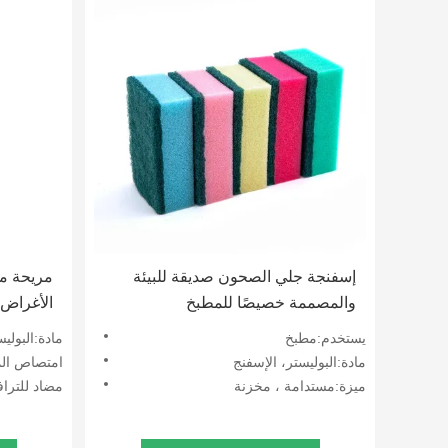
إسفنجة جلي الصحون صديقة للبيئة
مريحة مس
والمصممة خصيصًا للمطبخ
الأغراض 
يستخدم:مطبخ
مادة:البولي
مادة:البوليستر، الإسفنج
امتصاص الماء:250 ٪ 
ميزة:مستدامة ، مخزنة
مضاد للتراف