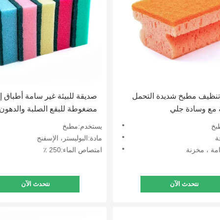
تنظيف مطبخ شديدة التحمل
صديقة للبيئة غير سامة أطباق 
ع وسادة جلي
مضغوطة للبقع الصلبة والدهون
بخ
يستخدم:مطبخ
ة
مادة:البوليستر، الإسفنج
مة ، مخزنة
امتصاص الماء:250 ٪
نتحدث الآن
نتحدث الآن