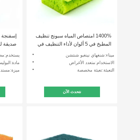
1400% امتصاص المياه سبونج تنظيف
إسفنجة 
المطبخ في 5 ألوان لأداء التنظيف في
صديقة للب
جميع المواسم
للتخصي
ميناء:شنغهاي نينغبو شنتشن
يستخدم:مط
الاستخدام:متعدد الأغراض
مادة:البولي
التعبئة:تعبئة مخصصة
ميزة:مستدا
نتحدث الآن