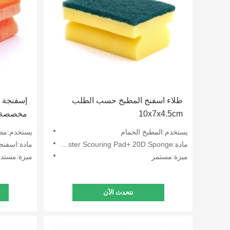
طلاء اسفنج المطبخ حسب الطلب
إسفنجة 
10x7x4.5cm
مخصصة م
يستخدم:المطبخ الحمام
يستخدم:مط
مادة:450GSM Polyester Scouring Pad+ 20D Sponge
مادة:اسفنج
ميزة:مستمر
ميزة:مستدا
نتحدث الآن