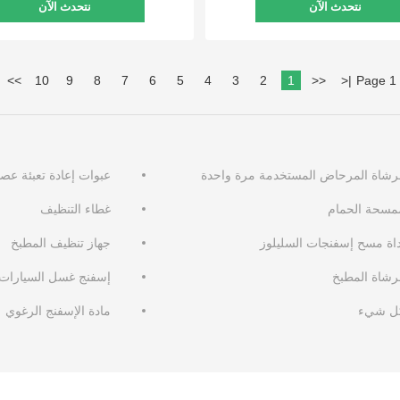
نتحدث الآن
نتحدث الآن
>>
10
9
8
7
6
5
4
3
2
1
<<
<
|
Page 1 
رشاة المرحاض المستخدمة مرة واحدة
عبوات إعادة تعبئة عص
مسحة الحمام
غطاء التنظيف
داة مسح إسفنجات السليلوز
جهاز تنظيف المطبخ
رشاة المطبخ
إسفنج غسل السيارات
ل شيء
مادة الإسفنج الرغوي