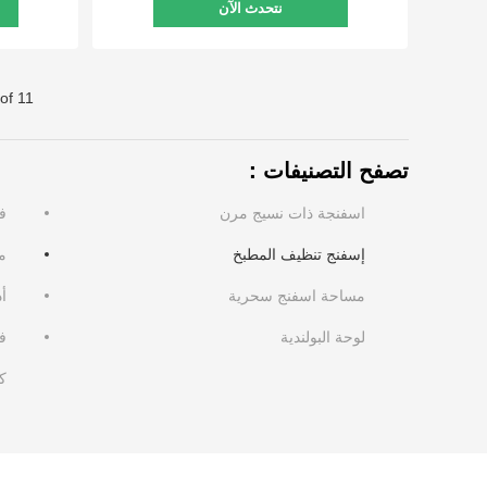
نتحدث الآن
of 11
تصفح التصنيفات：
اسفنجة ذات نسيج مرن
ف
إسفنج تنظيف المطبخ
م
مساحة اسفنج سحرية
أ
لوحة البولندية
ف
ك