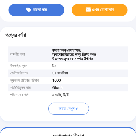
ভালো দাম
এখন যোগাযোগ
পণ্যের বর্ণনা
,
কালো ঘনক ফোম স্পঞ্জ
লক্ষণীয় করা
,
অ্যাকোয়ারিয়ামের জন্য ফিল্টার স্পঞ্জ
উচ্চ-ঘনত্বের ফোম স্পঞ্জ উপাদান
উৎপত্তি স্থল
চীন
ডেলিভারি সময়
31 কার্যদিবস
ন্যূনতম চাহিদার পরিমাণ
1000
পরিচিতিমুলক নাম
Gloria
পরিশোধের শর্ত
এল/সি, টি/টি
আরো দেখুন