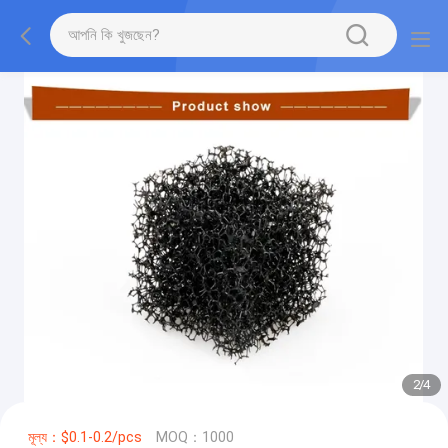
2
/
4
মূল্য：$0.1-0.2/pcs
MOQ：1000