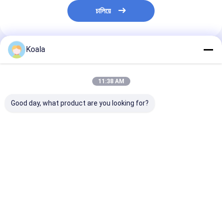
চালিয়ে
Koala
প্রস্তাবিত পণ্য
11:38 AM
Good day, what product are you looking for?
Premium Round
PU Foam Blue
Multi-Color Fil
Filter Sponge
Cylindrical Filter
Sponge ROHS
Efficiency PU Foam
Sponge High-
Certified 10-4
Media for Aquarium
Porosity Media For
Selection For
& Industrial
Aquarium /
Multiple Uses
ভালো দাম
ভালো দাম
ভালো দাম
Filtration
Industrial
বাড়ি
আমাদের
আমাদের সাথে যোগাযোগ
Desktop