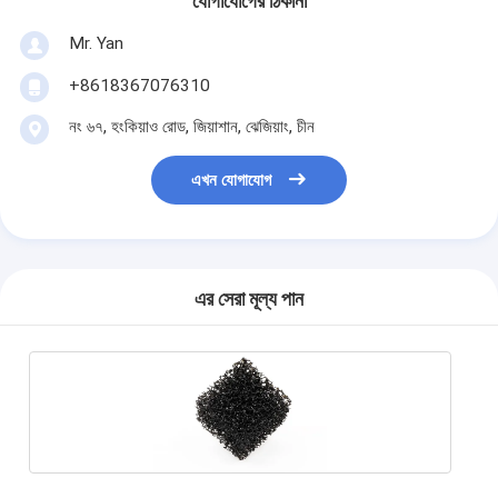
যোগাযোগের ঠিকানা
Mr. Yan
+8618367076310
নং ৬৭, হংকিয়াও রোড, জিয়াশান, ঝেজিয়াং, চীন
এখন যোগাযোগ
এর সেরা মূল্য পান