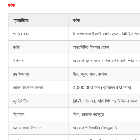
বর্ণনা
প্যারামিটার
বর্ণনা
পণ্যের ধরন
ডিসপোজেবল টয়লেট ব্রাশ হেডস - বিল্ট-ইন ক্লি
বর্ণনা
অন্তর্নির্মিত ক্লিনার হেডস
উপাদান
অ বোনা স্ক্রাব স্তর + উচ্চ-শোষণকারী স্পঞ্জ 
রঙ উপলব্ধ
নীল, সবুজ, সাদা, কাস্টম
দৈনিক উৎপাদন ক্ষমতা
4,000,000 পিস (প্রতিদিন 4M পিসি)
মূল বৈশিষ্ট্য
বিল্ট-ইন ক্লিনার, 4M পিসি প্রতি দিনের ক্ষমতা,
স্ট্যাটাস
স্টক, জাহাজে প্রস্তুত
স্ক্রাব লেয়ার উপাদান
অ বোনা পলিয়েস্টার (নন-স্ক্র্যাচ)