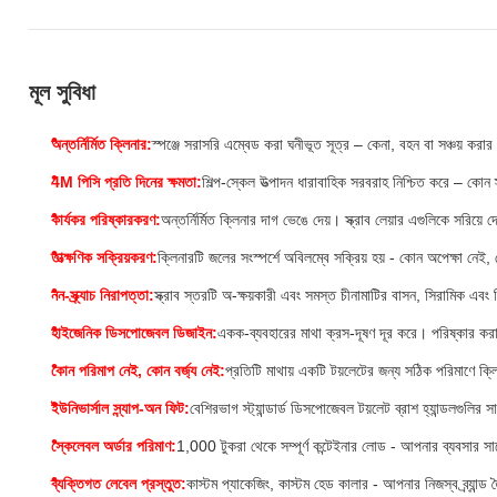
মূল সুবিধা
অন্তর্নির্মিত ক্লিনার:
স্পঞ্জে সরাসরি এম্বেড করা ঘনীভূত সূত্র – কেনা, বহন বা সঞ্চয় ক
4M পিসি প্রতি দিনের ক্ষমতা:
শিল্প-স্কেল উত্পাদন ধারাবাহিক সরবরাহ নিশ্চিত করে – ক
কার্যকর পরিষ্কারকরণ:
অন্তর্নির্মিত ক্লিনার দাগ ভেঙে দেয়। স্ক্রাব লেয়ার এগুলিকে সরি
তাত্ক্ষণিক সক্রিয়করণ:
ক্লিনারটি জলের সংস্পর্শে অবিলম্বে সক্রিয় হয় - কোন অপেক্ষা নেই, 
নন-স্ক্র্যাচ নিরাপত্তা:
স্ক্রাব স্তরটি অ-ক্ষয়কারী এবং সমস্ত চীনামাটির বাসন, সিরামিক এবং ভি
হাইজেনিক ডিসপোজেবল ডিজাইন:
একক-ব্যবহারের মাথা ক্রস-দূষণ দূর করে। পরিষ্কার করা
কোন পরিমাপ নেই, কোন বর্জ্য নেই:
প্রতিটি মাথায় একটি টয়লেটের জন্য সঠিক পরিমাণে ক্
ইউনিভার্সাল স্ন্যাপ-অন ফিট:
বেশিরভাগ স্ট্যান্ডার্ড ডিসপোজেবল টয়লেট ব্রাশ হ্যান্ডলগুলির সাথ
স্কেলেবল অর্ডার পরিমাণ:
1,000 টুকরা থেকে সম্পূর্ণ কন্টেইনার লোড - আপনার ব্যবসার সা
ব্যক্তিগত লেবেল প্রস্তুত:
কাস্টম প্যাকেজিং, কাস্টম হেড কালার - আপনার নিজস্ব ব্র্যান্ড