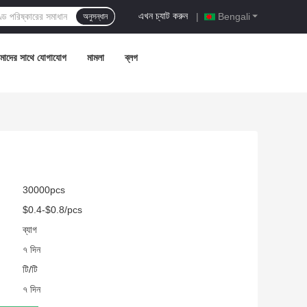
এখন চ্যাট করুন
|
Bengali
অনুসন্ধান
াদের সাথে যোগাযোগ
মামলা
ব্লগ
30000pcs
$0.4-$0.8/pcs
ব্যাগ
৭ দিন
টি/টি
৭ দিন