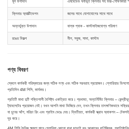
মূল উপাদান
এমবেডেড ঘনীভূত ক্লিনার সহ উচ্চ-শোষণকারী স্
ক্লিনার অ্যাক্টিভেশন
জলের সাথে যোগাযোগের সাথে সাথে
অন্তর্ভুক্ত উপাদান
বাল্ক প্যাক - কাস্টমাইজযোগ্য পরিমাণ
রঙের বিকল্প
নীল, সবুজ, সাদা, কাস্টম
পণ্য বিবরণ
স্কেলে কার্যকরী পরিষ্কারের জন্য সঠিক পণ্য এবং সঠিক সরবরাহ প্রয়োজন। গ্লোরিয়ার ডিসপোজ
প্রতিদিন 4M পিসি, কার্যকর।
প্রতিটি মাথা দুটি শক্তিশালী বৈশিষ্ট্য একত্রিত করে। প্রথমত, অন্তর্নির্মিত ক্লিনার – কেন্দ্রী
ট্যাবলেটের প্রয়োজন নেই। যখন আপনি মাথা ভিজিয়ে দেন, তখন ক্লিনার তাৎক্ষণিকভাবে সক্রিয় হয
যা চুনের আঁশ, মরিচা রিং এবং গ্রাইম ভেঙে দেয়। দ্বিতীয়ত, কার্যকরী স্ক্রাব অ্যাকশন – টেকসই নন
দূর করে।
4M পিসি দৈনিক ক্ষমতা মানে গ্লোরিয়া কোনো বাধা ছাড়াই বড় আকারের বাণিজ্যিক, প্রাতিষ্ঠা