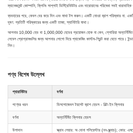
ম্যানেজমেন্ট কোম্পানি, ক্লিনিং সাপ্লাই ডিস্ট্রিবিউটর এবং দারোয়ানের পরিষেবা সবই ধারাবাহ
ব্যবহারের পরে, কেবল বের করে দিন এবং মাথা টস করুন। একটি নোংরা ব্রাশ পরিষ্কার না. একটি
দূষণ. প্রতিটি পরিষ্কারের জন্য একটি তাজা, স্যানিটারি মাথা।
আপনার 10,000 হেড বা 1,000,000 হেডের প্রয়োজন হোক না কেন, গ্লোরিয়া অন্তর্নির্মিত ক
লেবেল প্রোগ্রামগুলির জন্য আপনার লোগো দিয়ে প্যাকেজিং কাস্টম-প্রিন্ট করা যেতে পারে। ইন্ডাস্ট
নিন।
পণ্য বিশেষ উল্লেখ
প্যারামিটার
বর্ণনা
পণ্যের ধরন
ডিসপোজেবল টয়লেট ব্রাশ হেডস - বিল্ট-ইন ক্লিনার
বর্ণনা
অন্তর্নির্মিত ক্লিনার হেডস
উপাদান
স্ক্রাব লেয়ার: অ বোনা পলিয়েস্টার (নন-স্ক্র্যাচ); কোর: 