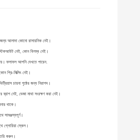
রার জন্য আলাদা কোনো রাসায়নিক নেই।
োন স্টকআউট নেই, কোন বিলম্ব নেই।
য়ে দেয়। ফলাফল আপনি দেখতে পারেন.
কোন প্রি-মিক্সিং নেই।
ট্রিয়াস চায়না পৃষ্ঠের জন্য নিরাপদ।
র ব্রাশ নেই, ভেজা মাথা সংরক্ষণ করা নেই।
লিনার থাকে।
ে সামঞ্জস্যপূর্ণ।
থে গ্লোরিয়া স্কেল।
 তৈরি করুন।