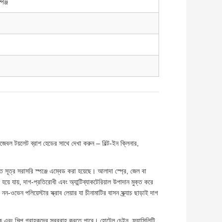
পঞ্জ
েবল টয়লেট ব্রাশ হেডের সাথে দেখা করুন – বিল্ট-ইন ক্লিনার,
ভূত সূত্র সরাসরি স্পঞ্জে এম্বেড করা হয়েছে। আলাদা স্প্রে, জেল বা
়ে যায়, দাগ-প্রতিরোধী এবং অ্যান্টিব্যাকটেরিয়াল উপাদান মুক্ত করে
-ওভেন পলিয়েস্টার স্ক্রাব লেয়ার যা চীনামাটির বাসন স্ক্র্যাচ ছাড়াই দাগ
নিক এবং শিল্প গ্রাহকদের সরবরাহ করতে পারে। হোটেল চেইন, ফ্যাসিলিটি