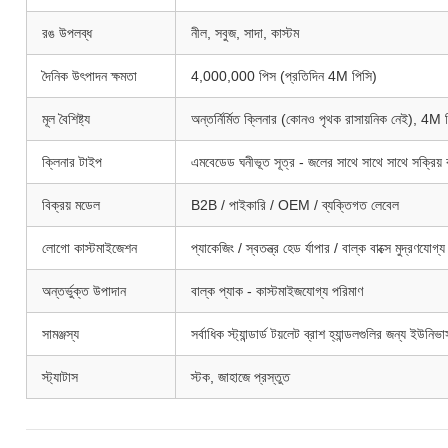
রঙ উপলব্ধ
নীল, সবুজ, সাদা, কাস্টম
দৈনিক উৎপাদন ক্ষমতা
4,000,000 পিস (প্রতিদিন 4M পিসি)
মূল বৈশিষ্ট্য
অন্তর্নির্মিত ক্লিনার (কোনও পৃথক রাসায়নিক নেই), 4M প
ক্লিনার টাইপ
এমবেডেড ঘনীভূত সূত্র - জলের সাথে সাথে সাথে সক্রিয়
বিক্রয় মডেল
B2B / পাইকারি / OEM / ব্যক্তিগত লেবেল
লোগো কাস্টমাইজেশন
প্যাকেজিং / স্বতন্ত্র হেড র্যাপার / বাল্ক বাক্সে মুদ্রণযোগ্য
অন্তর্ভুক্ত উপাদান
বাল্ক প্যাক - কাস্টমাইজযোগ্য পরিমাণ
সামঞ্জস্য
সর্বাধিক স্ট্যান্ডার্ড টয়লেট ব্রাশ হ্যান্ডলগুলির জন্য ইউনিভা
স্ট্যাটাস
স্টক, জাহাজে প্রস্তুত