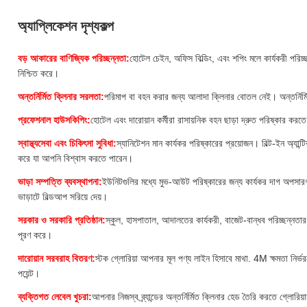
অ্যাপ্লিকেশন দৃশ্যকল্প
বড় আকারের বাণিজ্যিক পরিচ্ছন্নতা:
হোটেল চেইন, অফিস বিল্ডিং, এবং শপিং মলে কার্যকরী পরিচ
নিশ্চিত করে।
অন্তর্নির্মিত ক্লিনার সরলতা:
পরিমাপ বা বহন করার জন্য আলাদা ক্লিনার বোতল নেই। অন্তর্নির্মি
প্রফেশনাল হাউসকিপিং:
হোটেল এবং দারোয়ান কর্মীরা রাসায়নিক বহন ছাড়া দ্রুত পরিষ্কার করতে 
স্বাস্থ্যসেবা এবং চিকিৎসা সুবিধা:
স্যানিটেশন মান কার্যকর পরিষ্কারের প্রয়োজন। বিল্ট-ইন অ্যান্ট
করে যা আপনি বিশ্বাস করতে পারেন।
ভাড়া সম্পত্তি ব্যবস্থাপনা:
ইউনিটগুলির মধ্যে মুভ-আউট পরিষ্কারের জন্য কার্যকর দাগ অপসারণ প
ভাড়াটে বিল্ডআপ সরিয়ে দেয়।
সরকার ও সরকারি প্রতিষ্ঠান:
স্কুল, হাসপাতাল, আদালতের কার্যকরী, বাজেট-বান্ধব পরিচ্ছন্নত
পূরণ করে।
দারোয়ান সরবরাহ বিতরণ:
স্টক গ্লোরিয়া আপনার মূল পণ্য লাইন হিসাবে মাথা. 4M ক্ষমতা নির্ভর
পয়েন্ট।
ব্যক্তিগত লেবেল খুচরা:
আপনার নিজস্ব ব্র্যান্ডের অন্তর্নির্মিত ক্লিনার হেড তৈরি করতে গ্লোর