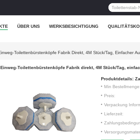
KTE
ÜBER UNS
WERKSBESICHTIGUNG
QUALITÄTSKO
Einweg-Toilettenbürstenköpfe Fabrik Direkt, 4M Stück/Tag, Einfacher A
Einweg-Toilettenbürstenköpfe Fabrik direkt, 4M Stück/Tag, einfa
Produktdetails:
Za
Min Bestellmenge
Preis:
Verpackung Infor
Lieferzeit:
Zahlungsbedingu
Versorgungsmateri