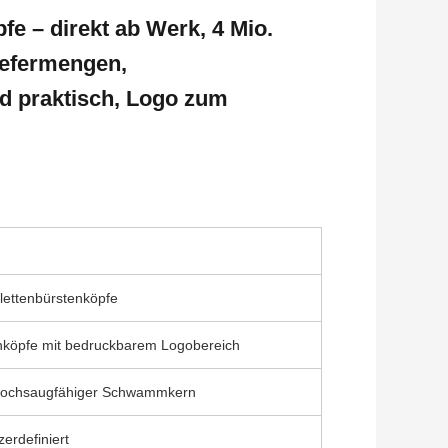
e – direkt ab Werk, 4 Mio.
iefermengen,
nd praktisch, Logo zum
lettenbürstenköpfe
enköpfe mit bedruckbarem Logobereich
 hochsaugfähiger Schwammkern
erdefiniert