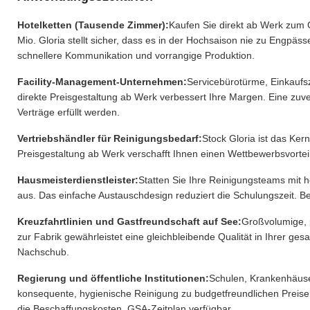
Hotelketten (Tausende Zimmer):
Kaufen Sie direkt ab Werk zum G
Mio. Gloria stellt sicher, dass es in der Hochsaison nie zu Engpä
schnellere Kommunikation und vorrangige Produktion.
Facility-Management-Unternehmen:
Servicebürotürme, Einkaufs
direkte Preisgestaltung ab Werk verbessert Ihre Margen. Eine zuve
Verträge erfüllt werden.
Vertriebshändler für Reinigungsbedarf:
Stock Gloria ist das Kern
Preisgestaltung ab Werk verschafft Ihnen einen Wettbewerbsvorteil
Hausmeisterdienstleister:
Statten Sie Ihre Reinigungsteams mit
aus. Das einfache Austauschdesign reduziert die Schulungszeit. B
Kreuzfahrtlinien und Gastfreundschaft auf See:
Großvolumige, 
zur Fabrik gewährleistet eine gleichbleibende Qualität in Ihrer ges
Nachschub.
Regierung und öffentliche Institutionen:
Schulen, Krankenhäuse
konsequente, hygienische Reinigung zu budgetfreundlichen Preisen
die Beschaffungskosten. GSA-Zeitplan verfügbar.