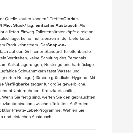
der Quelle kaufen können? Treffen
Gloria's
 4 Mio. Stück/Tag, einfacher Austausch
. Als
loria liefert Einweg-Toilettenbürstenköpfe direkt an
schläge, keine Ineffizienzen in der Lieferkette.
em Produktionsteam. Der
Snap-on-
fach auf den Griff einer Standard-Toilettenbürste
 kein Verdrehen, keine Schulung des Personals
irksam Kalkablagerungen, Rostringe und hartnäckige
saugfähige Schwammkern fasst Wasser und
grierten Reiniger) für eine gründliche Hygiene. Mit
ge Verfügbarkeit
sogar für große gewerbliche,
nagement-Unternehmen, Kreuzfahrtschiffe,
. Wenn Sie fertig sind, werfen Sie den gebrauchten
reuzkontamination zwischen Toiletten. Außerdem
ckt
für Private-Label-Programme. Wählen Sie
tab und einfachen Austausch.