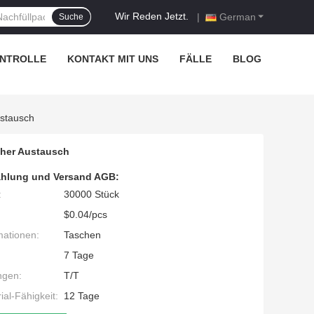
Wir Reden Jetzt.
|
German
Suche
NTROLLE
KONTAKT MIT UNS
FÄLLE
BLOG
ustausch
cher Austausch
hlung und Versand AGB:
:
30000 Stück
$0.04/pcs
mationen:
Taschen
7 Tage
ngen:
T/T
al-Fähigkeit:
12 Tage