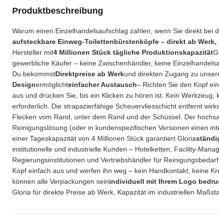
Produktbeschreibung
Warum einen Einzelhandelsaufschlag zahlen, wenn Sie direkt bei 
aufsteckbare Einweg-Toilettenbürstenköpfe – direkt ab Werk,
Hersteller mit
4 Millionen Stück tägliche Produktionskapazität
G
gewerbliche Käufer – keine Zwischenhändler, keine Einzelhandelsauf
Du bekommst
Direktpreise ab Werk
und direkten Zugang zu unser
Design
ermöglicht
einfacher Austausch
– Richten Sie den Kopf ein
aus und drücken Sie, bis ein Klicken zu hören ist. Kein Werkzeug,
erforderlich. Die strapazierfähige Scheuervliesschicht entfernt w
Flecken vom Rand, unter dem Rand und der Schüssel. Der hoch
Reinigungslösung (oder in kundenspezifischen Versionen einen inte
einer Tageskapazität von 4 Millionen Stück garantiert Gloria
ständi
institutionelle und industrielle Kunden – Hotelketten, Facility-Ma
Regierungsinstitutionen und Vertriebshändler für Reinigungsbedarf
Kopf einfach aus und werfen ihn weg – kein Handkontakt, keine K
können alle Verpackungen sein
individuell mit Ihrem Logo bedru
Gloria für direkte Preise ab Werk, Kapazität im industriellen Maßs