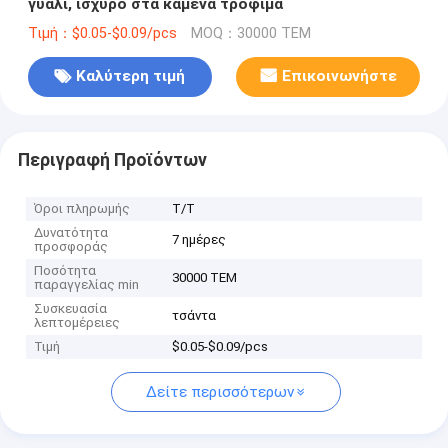
γυαλί, ισχυρό στα καμένα τρόφιμα
Τιμή：$0.05-$0.09/pcs
MOQ：30000 ΤΕΜ
Καλύτερη τιμή
Επικοινωνήστε
Περιγραφή Προϊόντων
Όροι πληρωμής
T/T
Δυνατότητα
7 ημέρες
προσφοράς
Ποσότητα
30000 ΤΕΜ
παραγγελίας min
Συσκευασία
τσάντα
λεπτομέρειες
Τιμή
$0.05-$0.09/pcs
Δείτε περισσότερων