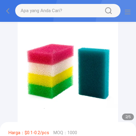
2
/
5
Harga：$0.1-0.2/pcs
MOQ：1000