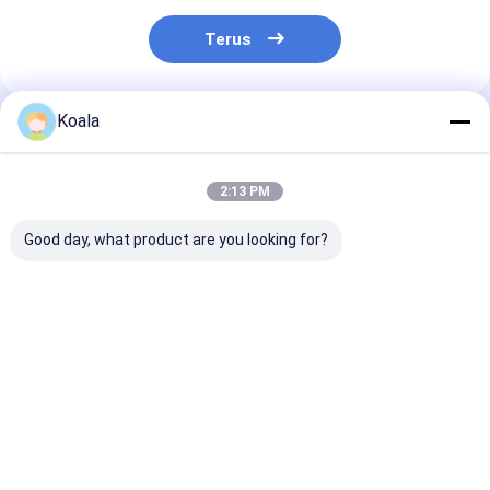
Terus
Koala
Rekomendasi Produk
2:13 PM
Good day, what product are you looking for?
Premium Round
PU Foam Blue
Black cube filt
Filter Sponge
Cylindrical Filter
sponge
Efficiency PU Foam
Sponge High-
Media for Aquarium
Porosity Media For
& Industrial
Aquarium /
Harga terbaik
Harga terbaik
Harga terb
Filtration
Industrial