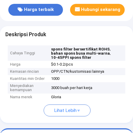
Harga terbaik
Hubungi sekarang
Deskripsi Produk
,
spons filter bersertifikat ROHS
Cahaya Tinggi
,
bahan spons busa multi-warna
10-45PPI spons filter
Harga
$0.1-0.2/pcs
Kemasan rincian
OPP/CTN/kustomisasi lainnya
Kuantitas min Order
1000
Menyediakan
3000 buah per hari kerja
kemampuan
Nama merek
Gloria
Lihat Lebih