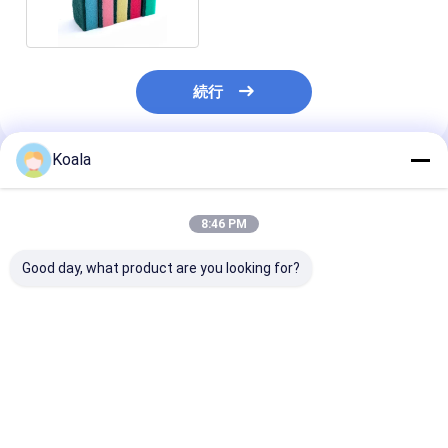
続行
Koala
推薦されたプロダクト
8:46 PM
Good day, what product are you looking for?
キッチン バスルーム
PU層ポリウレタンスポ
二 面 の 洗浄 器
PU層 スポンジコーテ
ンジ 非常に摩擦性の高
い スポンジ + 
ィング 表面が軽くなる
い表面は徐々にコーテ
洗浄 器 すべて 
傷痕がない 抗菌剤
ィングが消える
る
ベストプライス
ベストプライス
ベストプラ