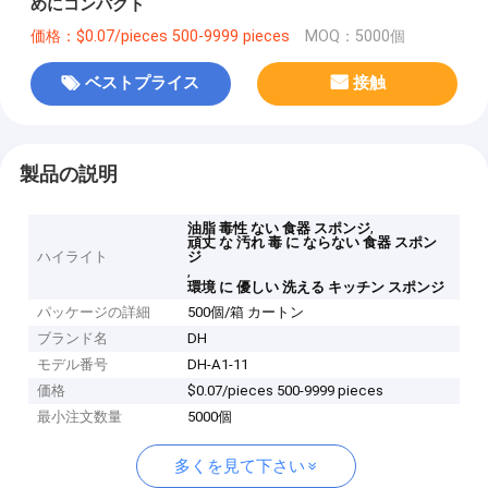
めにコンパクト
価格：$0.07/pieces 500-9999 pieces
MOQ：5000個
ベストプライス
接触
製品の説明
,
油脂 毒性 ない 食器 スポンジ
頑丈 な 汚れ 毒 に ならない 食器 スポン
ハイライト
ジ
,
環境 に 優しい 洗える キッチン スポンジ
パッケージの詳細
500個/箱 カートン
ブランド名
DH
モデル番号
DH-A1-11
価格
$0.07/pieces 500-9999 pieces
最小注文数量
5000個
多くを見て下さい