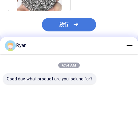
続行
Ryan
推薦されたプロダクト
6:54 AM
Good day, what product are you looking for?
高密度47D、吸水率
耐久性があり,腐食に耐
PE & TPRク
500%-750%の温度応
性があり,焼けた食品に
グボール：耐久
答性スポンジ
耐性がある.
なし、頑固なキ
の汚れに効果的
ベストプライス
ベストプライス
ベストプラ