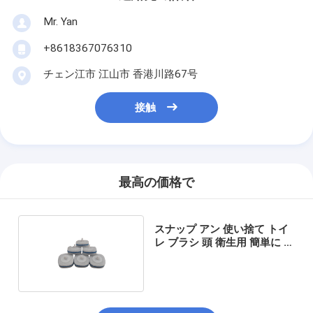
Mr. Yan
+8618367076310
チェン江市 江山市 香港川路67号
接触
最高の価格で
スナップ アン 使い捨て トイ
レ ブラシ 頭 衛生用 簡単に 入
れ替える