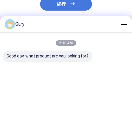
続行
Gary
推薦されたプロダクト
6:10 AM
Good day, what product are you looking for?
スナップオン トイレ リ
スクラッパー パッド は
トイレブラシキ
フール ヘッド 洗浄器内
傷 を 免れ て 炊飯器 を
換可能な頭 衛
蔵 トイレ 日常衛生ケア
保護 し,効率 的 に 清掃
ーナー内蔵
に最適
し ます
ベストプライス
ベストプライス
ベストプラ
Desktop Site
ホーム
企業情報
お問い合わせ