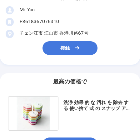
Mr. Yan
+8618367076310
チェン江市 江山市 香港川路67号
接触
最高の価格で
洗浄 効果 的 な 汚れ を 除去 す
る 使い捨て 式 の スナップ アン
トイレット ヘッド