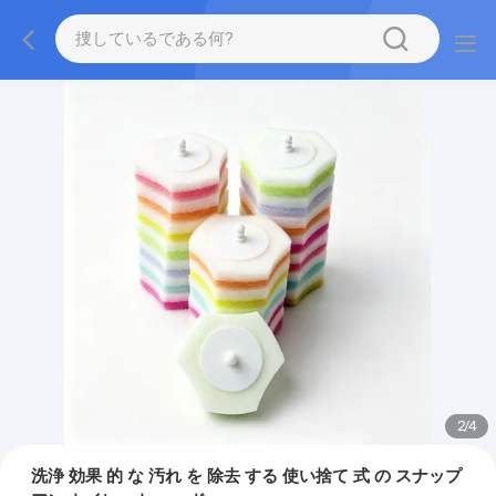
2
/
4
洗浄 効果 的 な 汚れ を 除去 する 使い捨て 式 の スナップ