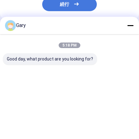
続行
Gary
推薦されたプロダクト
5:18 PM
Good day, what product are you looking for?
スナップオン トイレ リ
スクラッパー パッド は
トイレブラシキ
フール ヘッド 洗浄器内
傷 を 免れ て 炊飯器 を
換可能な頭 衛
蔵 トイレ 日常衛生ケア
保護 し,効率 的 に 清掃
ーナー内蔵
に最適
し ます
ベストプライス
ベストプライス
ベストプラ
Desktop Site
ホーム
企業情報
お問い合わせ