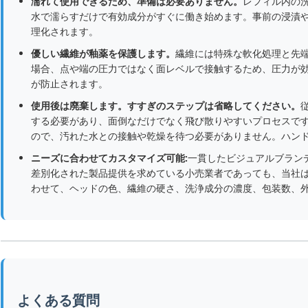
濡れて使用できるため、準備は必要ありません。
レフィル内の
水で濡らすだけで有効成分がすぐに働き始めます。事前の浸漬
理化されます。
優しい繊維が釉薬を保護します。
繊維には特殊な軟化処理と先
場合、点や端の圧力ではなく面レベルで接触するため、圧力が
が防止されます。
使用後は廃棄します。すすぎのステップは省略してください。
する必要があり、面倒なだけでなく飛び散りやすいプロセスで
ので、汚れた水との接触や乾燥を待つ必要がありません。ハン
ニーズに合わせてカスタマイズ可能:
一貫したビジュアルブラン
差別化された製品提供を求めている小売業者であっても、当社
わせて、ヘッドの色、繊維の硬さ、洗浄成分の濃度、包装数、
よくある質問