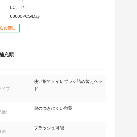
LC、T/T
80000PCS/Day
らお話し
シ補充頭
使い捨てトイレブラシ詰め替えヘッ
イプ:
ド
傷のつきにくい釉薬
護:
フラッシュ可能
法: