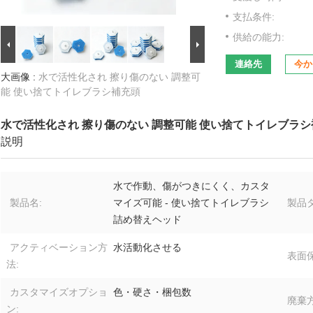
支払条件:
供給の能力:
連絡先
今か
大画像 :
水で活性化され 擦り傷のない 調整可
能 使い捨てトイレブラシ補充頭
水で活性化され 擦り傷のない 調整可能 使い捨てトイレブラ
説明
水で作動、傷がつきにくく、カスタ
製品名:
マイズ可能 - 使い捨てトイレブラシ
製品タ
詰め替えヘッド
アクティベーション方
水活動化させる
表面保
法:
カスタマイズオプショ
色・硬さ・梱包数
廃棄方
ン: