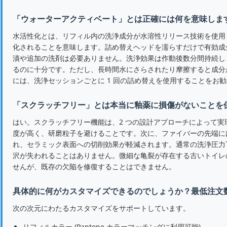
「ウォーターアクティベート」とは正確には何を意味しま
水活性化とは、リフィル内の洗浄成分が水溶性リリース技術を使用
化されることを意味します。詰め替えヘッドを濡らすだけで有効成
漬や追加の洗剤は必要ありません。洗浄効果は作動後数分間持続し
るのに十分です。ただし、長時間水にさらされたり摩擦すると成分
には、洗浄セッションごとに 1 回の詰め替えを使用することをお
「スクラッチフリー」とは本当に釉薬に損傷がないことを
はい。スクラッチフリー機能は、2 つの設計アプローチによって実
度が高く、研磨粒子を避けることです。次に、ファイバーの先端に
れ、セラミック表面への切削効果が軽減されます。通常の洗浄圧力
沢が失われることはありません。微細な亀裂が存在する古いトイレ
せんが、既存の欠陥を修復することはできません。
具体的に何がカスタマイズできるのでしょうか？最低注文
次の次元にわたるカスタマイズをサポートしています。
リフィルカラー (Pantone カラーマッチングに利用可能)