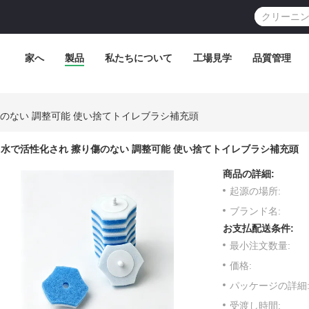
家へ
製品
私たちについて
工場見学
品質管理
のない 調整可能 使い捨てトイレブラシ補充頭
水で活性化され 擦り傷のない 調整可能 使い捨てトイレブラシ補充頭
商品の詳細:
起源の場所:
ブランド名:
お支払配送条件:
最小注文数量:
価格:
パッケージの詳細
受渡し時間: