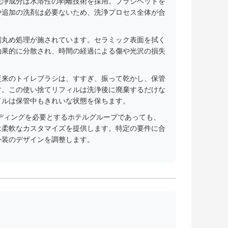
洗浄成分は水溶性の剥離技術を採用。ブラシヘッドを
や追加の洗剤は必要ないため、洗浄プロセス全体が合
端丸め処理が施されています。セラミック表面を拭く
効果的に分散され、時間の経過による傷や光沢の損失
従来のトイレブラシは、すすぎ、振って乾かし、保管
す。この使い捨てリフィルは洗浄後に廃棄するだけな
ドルは保管中もきれいな状態を保ちます。
ディングを必要とするホテルグループであっても、
は柔軟なカスタマイズを提供します。特定の要件に合
外装のデザインを調整します。