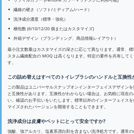
繊維の硬さ（ソフト/ミディアム/ハード）
洗浄成分濃度（標準・強化）
梱包数 (6/10/12/20 個またはカスタマイズ)
外箱デザイン（ブランディング、商品情報レイアウト）
最小注文数量はカスタマイズの深さに応じて異なります。通常、標準
スタム繊維配合の MOQ は高くなります。特定の要件を共有してく
す。
この詰め替えはすべてのトイレブラシのハンドルと互換性
この製品はユニバーサルスナップオンインターフェイスデザインを
と互換性があります。互換性がわからない場合は、お気軽に現在の
い。確認のお手伝いをいたします。標準以外のインターフェイスを
マイズされたバージョンを開発することもできます。
洗浄成分は皮膚やペットにとって安全ですか?
強酸、強アルカリ、塩素系漂白剤を含まない洗浄処方です。通常の