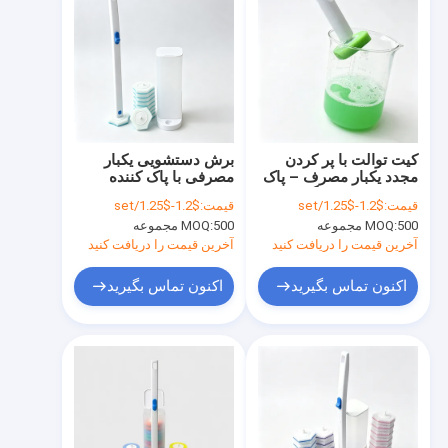
کیت توالت با پر کردن
برش دستشویی یکبار
مجدد یکبار مصرف – پاک
مصرفی با پاک کننده
کننده از پیش بارگذاری
داخلی برای بهداشت
قیمت:
$1.2-$1.25/set
قیمت:
$1.2-$1.25/set
شده، مراقبت های
500 مجموعه
MOQ:
500 مجموعه
MOQ:
بهداشتی
آخرین قیمت را دریافت کنید
آخرین قیمت را دریافت کنید
اکنون تماس بگیرید
اکنون تماس بگیرید
خانه
محصولات
درباره ما