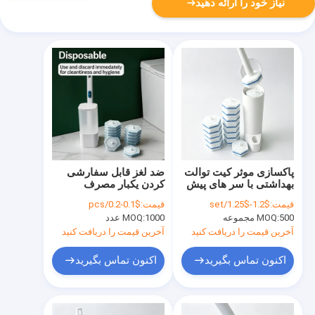
نیاز خود را ارائه دهید
پاکسازی موثر کیت توالت
ضد لغز قابل سفارشی
بهداشتی با سر های پیش
کردن یکبار مصرف
بار
جاروبرقی توالت ضد
قیمت:
$1.2-$1.25/set
قیمت:
$0.1-0.2/pcs
خوردگی دستگیره پاک
500 مجموعه
MOQ:
1000 عدد
MOQ:
کننده پیش بار
آخرین قیمت را دریافت کنید
آخرین قیمت را دریافت کنید
اکنون تماس بگیرید
اکنون تماس بگیرید