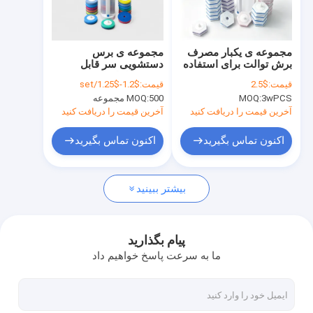
بازدید از کارخانه
کنترل کیفیت
مجموعه ی یکبار مصرف
مجموعه ی برس
برش توالت برای استفاده
دستشویی سر قابل
با ما تماس بگیرید
در خانه
تعویض با پاک کننده ی
قیمت:
$2.5
قیمت:
$1.2-$1.25/set
داخلی برای بهداشت
3wPCS
MOQ:
500 مجموعه
MOQ:
پرونده ها
آخرین قیمت را دریافت کنید
آخرین قیمت را دریافت کنید
وبلاگ
اکنون تماس بگیرید
اکنون تماس بگیرید
بیشتر ببینید
بازپرداخت چوب توالت
برس توالت یکبار مصرف
پیام بگذارید
ما به سرعت پاسخ خواهیم داد
اسفنج با بافت انعطاف پذیر
پاکسازی پاک کننده