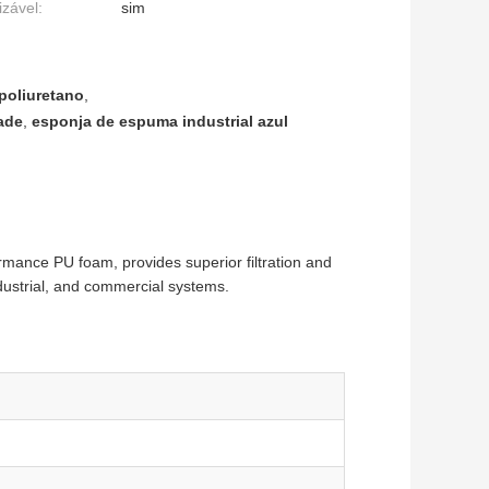
izável:
sim
 poliuretano
,
dade
,
esponja de espuma industrial azul
formance PU foam, provides superior filtration and
ndustrial, and commercial systems.