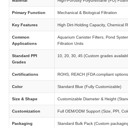
Material
High-Porosity Polyurethane (PU) Foam
Primary Function
Mechanical & Biological Filtration
Key Features
High Dirt-Holding Capacity, Chemical
Common
Aquarium Canister Filters, Pond Syste
Applications
Filtration Units
Standard PPI
10, 20, 30, 45 (Custom grades availabl
Grades
Certifications
ROHS, REACH (FDA compliant options 
Color
Standard Blue (Fully Customizable)
Size & Shape
Customizable Diameter & Height (Stand
Customization
Full OEM/ODM Support (Size, PPI, Col
Packaging
Standard Bulk Pack (Custom packaging