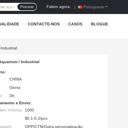
Falem agora.
|
Portuguese
Procurar
UALIDADE
CONTACTE-NOS
CASOS
BLOGUE
Industrial
quarium / Industrial
to:
CHINA
Gloria
o:
Dh
amento e Envio:
dem mínima:
1000
$0.1-0.2/pcs
alagem:
OPP/CTN/Outra personalização