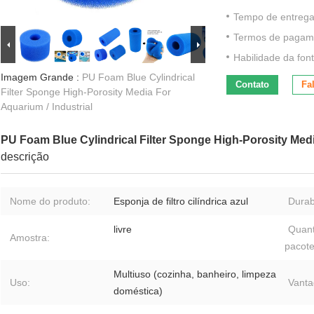
Tempo de entrega
Termos de pagam
Habilidade da font
Imagem Grande :
PU Foam Blue Cylindrical
Contato
Fa
Filter Sponge High-Porosity Media For
Aquarium / Industrial
PU Foam Blue Cylindrical Filter Sponge High-Porosity Medi
descrição
Nome do produto:
Esponja de filtro cilíndrica azul
Durab
livre
Quant
Amostra:
pacote
Multiuso (cozinha, banheiro, limpeza
Uso:
Vanta
doméstica)