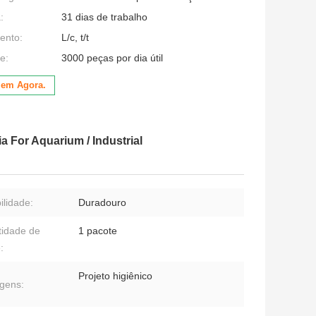
:
31 dias de trabalho
ento:
L/c, t/t
e:
3000 peças por dia útil
lem Agora.
a For Aquarium / Industrial
ilidade:
Duradouro
idade de
1 pacote
:
Projeto higiênico
gens: