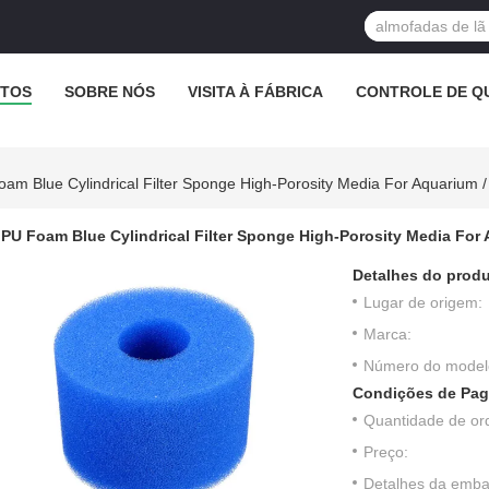
TOS
SOBRE NÓS
VISITA À FÁBRICA
CONTROLE DE Q
am Blue Cylindrical Filter Sponge High-Porosity Media For Aquarium / 
PU Foam Blue Cylindrical Filter Sponge High-Porosity Media For A
Detalhes do produ
Lugar de origem:
Marca:
Número do model
Condições de Pag
Quantidade de or
Preço:
Detalhes da emb