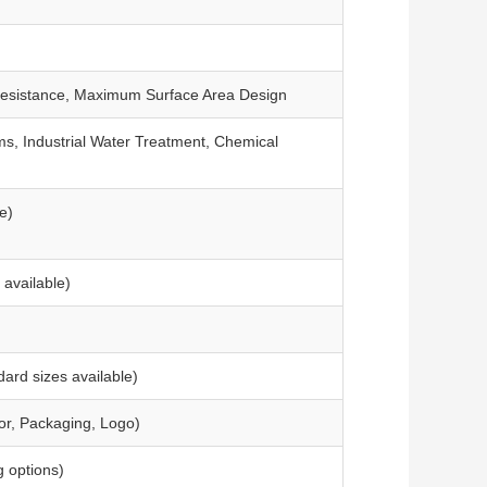
 Resistance, Maximum Surface Area Design
ms, Industrial Water Treatment, Chemical
e)
available)
ard sizes available)
or, Packaging, Logo)
 options)