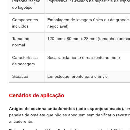
Personalização
Impressível / Gravado na superfície da espo
do logotipo
Componentes
Embalagem de lavagem única ou de grande 
incluídos
negociável)
Tamanho
120 mm x 80 mm x 28 mm (tamanhos persona
normal
Característica
Seca rapidamente e resistente ao mofo
de secagem
Situação
Em estoque, pronto para o envio
Cenários de aplicação
Artigos de cozinha antiaderentes (lado esponjoso macio):
Li
panelas de omelete que não se apeguem sem danificar o revestim
antiaderente.