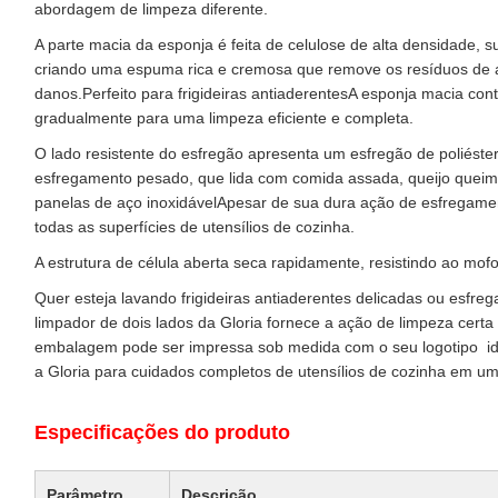
abordagem de limpeza diferente.
A parte macia da esponja é feita de celulose de alta densidade,
criando uma espuma rica e cremosa que remove os resíduos de a
danos.Perfeito para frigideiras antiaderentesA esponja macia co
gradualmente para uma limpeza eficiente e completa.
O lado resistente do esfregão apresenta um esfregão de poliéste
esfregamento pesado, que lida com comida assada, queijo queim
panelas de aço inoxidávelApesar de sua dura ação de esfregamen
todas as superfícies de utensílios de cozinha.
A estrutura de célula aberta seca rapidamente, resistindo ao mo
Quer esteja lavando frigideiras antiaderentes delicadas ou esfreg
limpador de dois lados da Gloria fornece a ação de limpeza certa 
embalagem pode ser impressa sob medida com o seu logotipo ️ id
a Gloria para cuidados completos de utensílios de cozinha em u
Especificações do produto
Parâmetro
Descrição