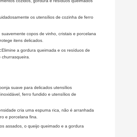
limentos cozidos, gordura e resíduos queimados
uidadosamente os utensílios de cozinha de ferro
 suavemente copos de vinho, cristais e porcelana
otege itens delicados.
:
Elimine a gordura queimada e os resíduos de
 churrasqueira.
onja suave para delicados utensílios
inoxidável, ferro fundido e utensílios de
densidade cria uma espuma rica, não é arranhada
ro e porcelana fina.
tos assados, o queijo queimado e a gordura