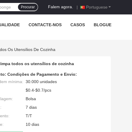
Falem agora.
|
Portuguese
Procurar
UALIDADE
CONTACTE-NOS
CASOS
BLOGUE
odos Os Utensílios De Cozinha
 limpa todos os utensílios de cozinha
to:
Condições de Pagamento e Envio:
dem mínima:
30.000 unidades
$0.4-$0.7/pcs
alagem:
Bolsa
:
7 dias
ento:
T/T
e:
10 dias