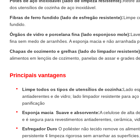
Potes de aço inoxidável (lado de limpeza resistente):
Retire a
dos utensílios de cozinha de aço inoxidável.
Fibras de ferro fundido (lado de esfregão resistente):
Limpe c
fundido.
Órgãos de vidro e porcelana fina (lado esponjoso mole):
Lave
fina sem medo de arranhões. A esponja macia e não arranhada pr
Chapas de cozimento e grelhas (lado do limpador resistente)
alimentos em lençóis de cozimento, panelas de assar e grades de
Principais vantagens
Limpe todos os tipos de utensílios de cozinha:
Lado esp
antiaderentes e de vidro; lado limpador resistente para aço 
panificação
Esponja macia ️ Suave e absorvente:
A celulose de alta 
e é segura para revestimentos antiaderentes, cerâmica, vid
Esfregador Duro
O poliéster não tecido remove os alimen
persistente ¢ limpeza rigorosa sem arranhar as superfícies.