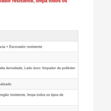
ador resistente, limpa todos os
acia + Escovador resistente
lta densidade; Lado duro: limpador de poliéster
nalizado
egão resistente, limpa todos os tipos de