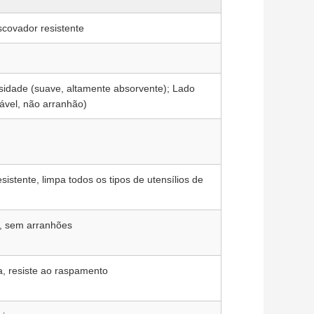
scovador resistente
sidade (suave, altamente absorvente); Lado
rável, não arranhão)
istente, limpa todos os tipos de utensílios de
o, sem arranhões
a, resiste ao raspamento