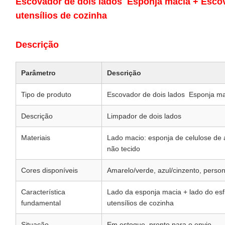
Escovador de dois lados ️ Esponja macia + Escov
utensílios de cozinha
Descrição
Parâmetro
Descrição
Tipo de produto
Escovador de dois lados ️ Esponja m
Descrição
Limpador de dois lados
Materiais
Lado macio: esponja de celulose de a
não tecido
Cores disponíveis
Amarelo/verde, azul/cinzento, perso
Característica
Lado da esponja macia + lado do esfr
fundamental
utensílios de cozinha
Situação
Em estoque, pronto para o envio