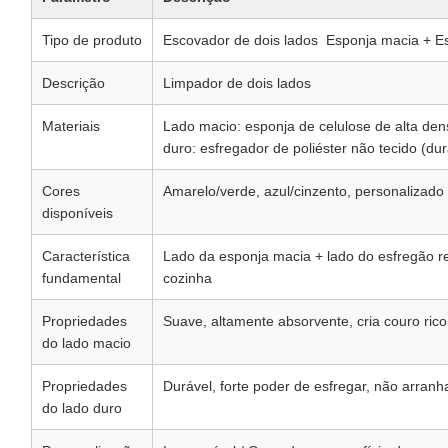
Tipo de produto
Escovador de dois lados ️ Esponja macia + E
Descrição
Limpador de dois lados
Materiais
Lado macio: esponja de celulose de alta den
duro: esfregador de poliéster não tecido (du
Cores
Amarelo/verde, azul/cinzento, personalizado
disponíveis
Característica
Lado da esponja macia + lado do esfregão res
fundamental
cozinha
Propriedades
Suave, altamente absorvente, cria couro ric
do lado macio
Propriedades
Durável, forte poder de esfregar, não arranh
do lado duro