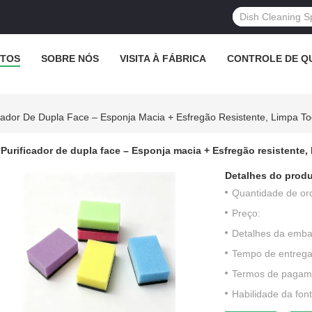
TOS
SOBRE NÓS
VISITA À FÁBRICA
CONTROLE DE Q
icador De Dupla Face – Esponja Macia + Esfregão Resistente, Limpa T
Purificador de dupla face – Esponja macia + Esfregão resistente,
Detalhes do produ
Quantidade de or
Preço:
Detalhes da emb
Tempo de entrega
Termos de pagam
Habilidade da font