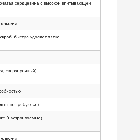
бчатая сердцевина с высокой впитывающей
тельский
скраб, быстро удаляет пятна
ся, сверхпрочный)
собностью
енты не требуются)
овке (настраиваемые)
тельский