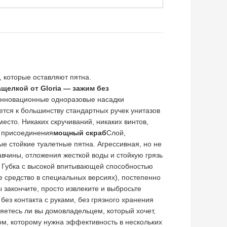
 которые оставляют пятна.
щелкой от Gloria — зажим без
 инновационные одноразовые насадки
тся к большинству стандартных ручек унитазов
есто. Никаких скручиваний, никаких винтов,
е присоединения
мощный скраб
Слой,
ые стойкие туалетные пятна. Агрессивная, но не
вчины, отложения жесткой воды и стойкую грязь
д. Губка с высокой впитывающей способностью
е средство в специальных версиях), постепенно
 закончите, просто извлеките и выбросьте
ез контакта с руками, без грязного хранения
ляетесь ли вы домовладельцем, который хочет,
м, которому нужна эффективность в нескольких