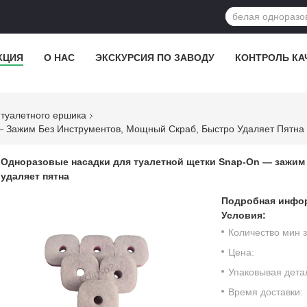
КЦИЯ
О НАС
ЭКСКУРСИЯ ПО ЗАВОДУ
КОНТРОЛЬ КА
туалетного ершика
 Зажим Без Инструментов, Мощный Скраб, Быстро Удаляет Пятна
Одноразовые насадки для туалетной щетки Snap-On — зажим
удаляет пятна
Подробная инфор
Условия:
Количество мин з
Цена:
Упаковывая дета
Время доставки: