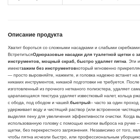
Описание продукта
Хватит бороться со сложными насадками и слабыми скребками,
Встретиться
Одноразовые насадки для туалетной щетки с за
инструментов, мощный скраб, быстро удаляет пятна
. Эти
имеют
зажим без инструментов
который мгновенно прикрепляе
— просто выровняйте, нажмите, и головка надежно встанет на м
никаких инструментов, никакой подготовки не требуется. Посл
изготовленный из прочного нетканого полиэстера, удаляет сам
царапающаяся текстура удаляет известковый налет, кольца ржа
с обода, под ободом и чашей.
быстрый
– часто за один прохо
удерживает воду и чистящий раствор (или встроенное чистяще
выделяя пену для увеличения эффективности очистки. Когда вы
использованную головку с помощью кнопки выброса на ручке – б
щетки, без перекрестного загрязнения. Независимо от того, яв
чтобы пятна исчезли быстро, или профессиональным уборщико