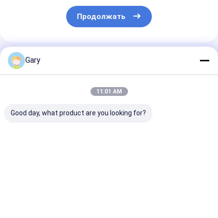
Продолжать
Порекомендованные Продукты
Gary
11:01 AM
Good day, what product are you looking for?
Заполнительные
Бесграбный
Сменные голо
головки для
скрабер защищает
комплекта
туалетов с
посуду
туалетной ще
встроенным
встроенным
очистителем,
очистителем 
Лучшая цена
Лучшая цена
Лучшая ц
идеально подходят
гигиены
для ежедневного
ухода за гигиеной
туалета