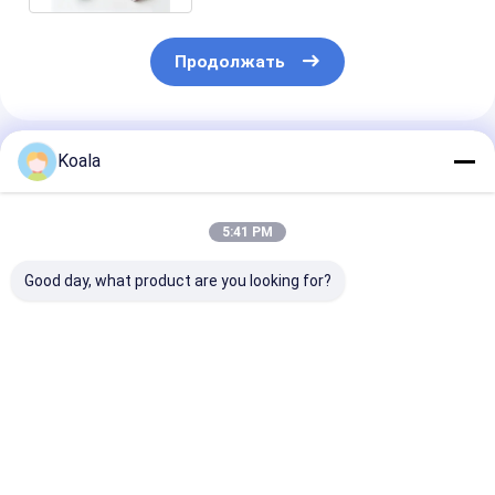
Продолжать
Порекомендованные Продукты
Koala
5:41 PM
Good day, what product are you looking for?
Заполнительные
Бесграбный
Сменные голо
головки для
скрабер защищает
комплекта
туалетов с
посуду
туалетной ще
встроенным
встроенным
очистителем,
очистителем 
Лучшая цена
Лучшая цена
Лучшая ц
идеально подходят
гигиены
для ежедневного
ухода за гигиеной