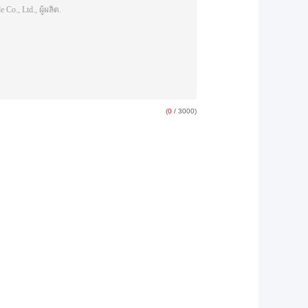
(
0
/ 3000)