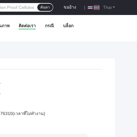
ขออ้าง
|
Thai
ค้นหา
ณภาพ
ติดต่อเรา
กรณี
บล็อก
น
น
6310(เวลาที่ไม่ทำงาน)