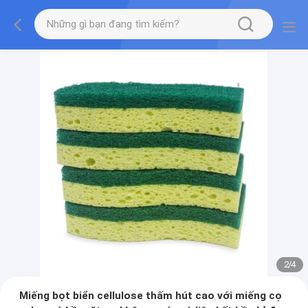
2
/
4
Miếng bọt biển cellulose thấm hút cao với miếng cọ