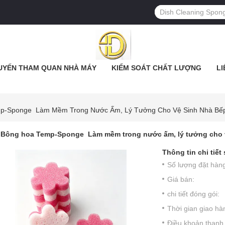
UYẾN THAM QUAN NHÀ MÁY
KIỂM SOÁT CHẤT LƯỢNG
LI
p-Sponge ️ Làm Mềm Trong Nước Ấm, Lý Tưởng Cho Vệ Sinh Nhà Bế
Bông hoa Temp-Sponge ️ Làm mềm trong nước ấm, lý tưởng cho 
Thông tin chi tiết
Số lượng đặt hàng 
Giá bán:
chi tiết đóng gói:
Thời gian giao hà
Điều khoản thanh 