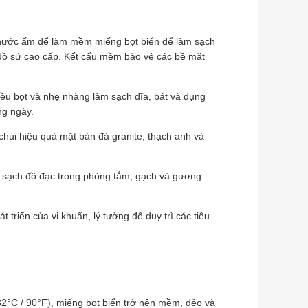
nước ấm để làm mềm miếng bọt biển để làm sạch
 đồ sứ cao cấp. Kết cấu mềm bảo vệ các bề mặt
ều bọt và nhẹ nhàng làm sạch đĩa, bát và dụng
ng ngày.
hùi hiệu quả mặt bàn đá granite, thạch anh và
m sạch đồ đạc trong phòng tắm, gạch và gương
 triển của vi khuẩn, lý tưởng để duy trì các tiêu
 32°C / 90°F), miếng bọt biển trở nên mềm, dẻo và