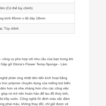
lớn (Có thể tùy chỉnh)
ường kính 85mm x độ dày 18mm
i, Tùy chỉnh
– công cụ phù hợp với nhu cầu của bạn trong khi
. Gặp gỡ Gloria's Flower Temp-Sponge - Làm
nghệ phản ứng nhiệt tiên tiến kích hoạt bằng
ấu trúc polymer chuyên dụng của miếng bọt biển
, dẻo hơn và nhẹ nhàng hơn cho các công việc
giúp nó trở nên hoàn hảo để lau đồ thủy tinh,
bị trầy xước. Công nghệ ổn định màu sắc đảm
ông phai màu, không thay đổi, chỉ giữ được vẻ