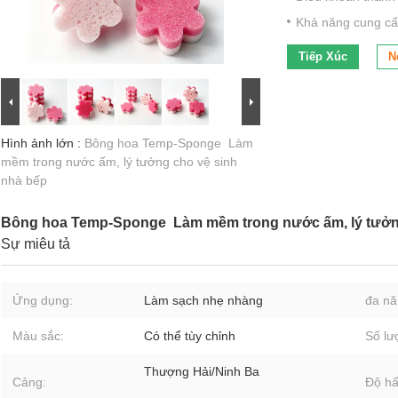
Khả năng cung cấ
Tiếp Xúc
N
Hình ảnh lớn :
Bông hoa Temp-Sponge ️ Làm
mềm trong nước ấm, lý tưởng cho vệ sinh
nhà bếp
Bông hoa Temp-Sponge ️ Làm mềm trong nước ấm, lý tưởn
Sự miêu tả
Ứng dụng:
Làm sạch nhẹ nhàng
đa nă
Màu sắc:
Có thể tùy chỉnh
Số lư
Thượng Hải/Ninh Ba
Cảng:
Độ hấ