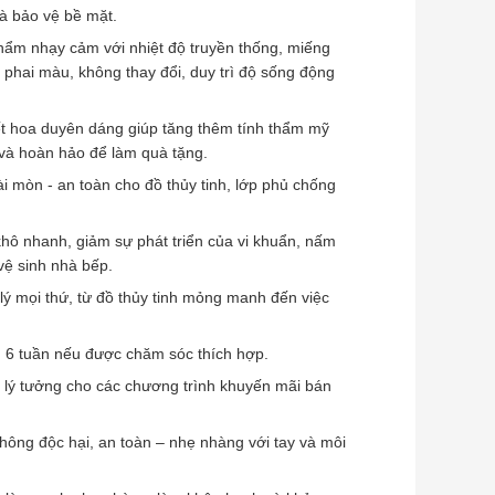
và bảo vệ bề mặt.
ẩm nhạy cảm với nhiệt độ truyền thống, miếng
 phai màu, không thay đổi, duy trì độ sống động
iết hoa duyên dáng giúp tăng thêm tính thẩm mỹ
 và hoàn hảo để làm quà tặng.
 mòn - an toàn cho đồ thủy tinh, lớp phủ chống
hô nhanh, giảm sự phát triển của vi khuẩn, nấm
vệ sinh nhà bếp.
lý mọi thứ, từ đồ thủy tinh mỏng manh đến việc
n 6 tuần nếu được chăm sóc thích hợp.
– lý tưởng cho các chương trình khuyến mãi bán
không độc hại, an toàn – nhẹ nhàng với tay và môi