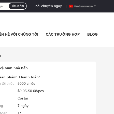
nói chuyện ngay.
|
Vietnamese
Tìm kiếm
ÊN HỆ VỚI CHÚNG TÔI
CÁC TRƯỜNG HỢP
BLOG
p
vệ sinh nhà bếp
 sản phẩm:
Thanh toán:
tối thiểu:
5000 chiếc
$0.05-$0.08/pcs
Cái túi
ng:
7 ngày
toán:
T/T