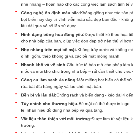
nhẹ nhàng – hoàn hảo cho các công việc làm sạch tinh tế 
Công nghệ ổn định màu sắc:
Không giống như các sản ph
bọt biển này duy trì vĩnh viễn màu sắc đẹp ban đầu - không
lâu dài qua vô số lần sử dụng.
Hình dạng bông hoa đáng yêu:
Được thiết kế theo họa t
cho nhà bếp của bạn, giúp việc dọn dẹp trở nên thú vị hơn
Nhẹ nhàng trên mọi bề mặt:
Không trầy xước và không mài
dính, gốm, thép không gỉ và các bề mặt mỏng manh.
Nhanh khô và vệ sinh:
Cấu trúc tế bào mở cho phép làm k
mốc và mùi khó chịu trong nhà bếp – rất cần thiết cho việc 
Công cụ làm sạch đa năng:
Một miếng bọt biển có thể xử 
rửa bát đĩa hàng ngày và lau chùi mặt bàn.
Bền bỉ và lâu dài:
Chống rách và biến dạng - kéo dài 4 đế
Tùy chỉnh cho thương hiệu:
Bề mặt có thể được in logo 
lẻ, nhãn hiệu đồ dùng nhà bếp và quà tặng.
Vật liệu thân thiện với môi trường:
Được làm từ vật liệu 
trường.