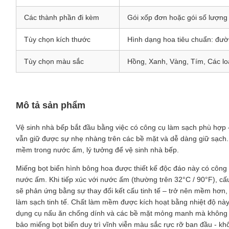
Các thành phần đi kèm
Gói xốp đơn hoặc gói số lượng 
Tùy chọn kích thước
Hình dạng hoa tiêu chuẩn: đ
Tùy chọn màu sắc
Hồng, Xanh, Vàng, Tím, Các loạ
Mô tả sản phẩm
Vệ sinh nhà bếp bắt đầu bằng việc có công cụ làm sạch phù hợp 
vẫn giữ được sự nhẹ nhàng trên các bề mặt và dễ dàng giữ sạch
mềm trong nước ấm, lý tưởng để vệ sinh nhà bếp.
Miếng bọt biển hình bông hoa được thiết kế độc đáo này có công 
nước ấm. Khi tiếp xúc với nước ấm (thường trên 32°C / 90°F), c
sẽ phản ứng bằng sự thay đổi kết cấu tinh tế – trở nên mềm hơn
làm sạch tinh tế. Chất làm mềm được kích hoạt bằng nhiệt độ này 
dụng cụ nấu ăn chống dính và các bề mặt mỏng manh mà không 
bảo miếng bọt biển duy trì vĩnh viễn màu sắc rực rỡ ban đầu - kh