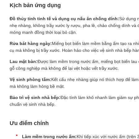
Kịch bản ứng dụng
Đồ thủy tinh tinh tế và dụng cụ nấu ăn chống dính:
Sử dụng 
nhẹ nhàng, không trầy xước ly rượu, pha lê, chảo chống dính và
mỏng manh đồng thời loại bỏ cặn.
Rửa bát hàng ngày:
Miếng bọt biển làm mềm bằng ấm tạo ra nhi
cụ mà không bị trầy xước. Hoàn hảo cho việc vệ sinh nhà bếp hà
Lau mặt bàn:
Được làm mềm trong nước ấm, miếng bọt biển lau c
gỗ công nghiệp mà không để lại vệt hoặc vết trầy xước.
Vệ sinh phòng tắm:
Kết cấu nhẹ nhàng giúp nó thích hợp để là
mà không làm hỏng bề mặt.
Bảo trì vệ sinh nhà bếp:
Đặc tính làm khô nhanh làm giảm sự phát
chuẩn vệ sinh nhà bếp.
Ưu điểm chính
Làm mềm trong nước ấm:
Khi tiếp xúc với nước ấm (trên