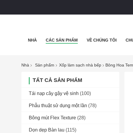
NHÀ
CÁC SẢN PHẨM
VỀ CHÚNG TÔI
CH
Nhà
Sản phẩm
Xốp làm sạch nhà bếp
Bông Hoa Tem
TẤT CẢ SẢN PHẨM
Tái nạp cây gậy vệ sinh
(100)
Phẫu thuật sử dụng một lần
(78)
Bông mút Flex Texture
(28)
Dọn dẹp Bàn lau
(115)