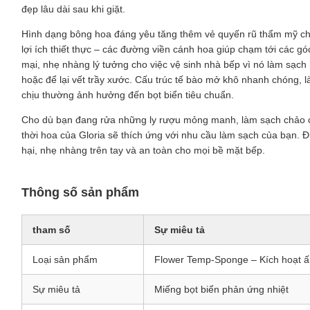
đẹp lâu dài sau khi giặt.
Hình dạng bông hoa đáng yêu tăng thêm vẻ quyến rũ thẩm mỹ ch
lợi ích thiết thực – các đường viền cánh hoa giúp chạm tới các 
mại, nhẹ nhàng lý tưởng cho việc vệ sinh nhà bếp vì nó làm sạ
hoặc để lại vết trầy xước. Cấu trúc tế bào mở khô nhanh chóng, l
chịu thường ảnh hưởng đến bọt biển tiêu chuẩn.
Cho dù bạn đang rửa những ly rượu mỏng manh, làm sạch chảo c
thời hoa của Gloria sẽ thích ứng với nhu cầu làm sạch của bạn. Đ
hại, nhẹ nhàng trên tay và an toàn cho mọi bề mặt bếp.
Thông số sản phẩm
tham số
Sự miêu tả
Loại sản phẩm
Flower Temp-Sponge – Kích hoạt 
Sự miêu tả
Miếng bọt biển phản ứng nhiệt