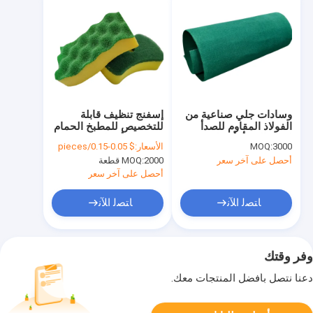
وسادات جلي صناعية من
إسفنج تنظيف قابلة
الفولاذ المقاوم للصدأ
للتخصيص للمطبخ الحمام
لإزالة الصدأ بأحجام
متعددة الأسطح
3000
MOQ:
الأسعار:
$ 0.05-0.15/pieces
مخصصة
أحصل على آخر سعر
2000 قطعة
MOQ:
أحصل على آخر سعر
ﺎﺘﺼﻟ ﺍﻶﻧ
ﺎﺘﺼﻟ ﺍﻶﻧ
وفر وقتك
دعنا نتصل بأفضل المنتجات معك.