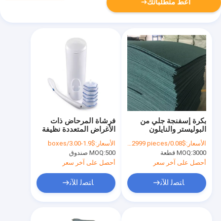
أعط متطلباتك
بكرة إسفنجة جلي من
فرشاة المرحاض ذات
البوليستر والنايلون
الأغراض المتعددة نظيفة
المتينة لتنظيف المطبخ
إزالة البقع مغسلة
الأسعار:
$0.08/pieces 1000-2999 pieces
الأسعار:
$1.9-3.00/boxes
مع امتصاص عالي للماء
المرحاض ذات الأغراض
3000 قطعة
MOQ:
500 صندوق
MOQ:
ومقاومة للتآكل
المتعددة
أحصل على آخر سعر
أحصل على آخر سعر
ﺎﺘﺼﻟ ﺍﻶﻧ
ﺎﺘﺼﻟ ﺍﻶﻧ