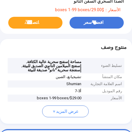
الصدأ السحري السفن النانو
الأسعار：$29.00/boxes 1-99 boxes
افضل سعر
ﺎﺘﺼﻟ ﺍﻶﻧ
منتوج وصف
,
مساحة إسفنج سحرية عالية الكثافة
تسليط الضوء
,
إسفنج الميلامين النانوي الصديق للبيئة
إسفنجة سحرية "نانو" صديقة للبيئة
مكان المنشأ
تشيجيانغ، الصين
اسم العلامة التجارية
Shumian
رقم الموديل
أ3-7
الأسعار
$29.00/boxes 1-99 boxes
عرض المزيد