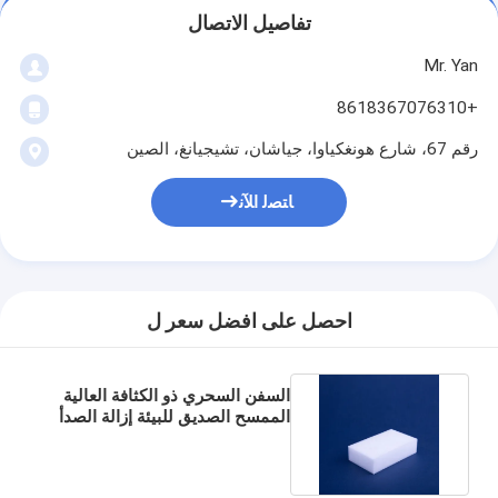
تفاصيل الاتصال
Mr. Yan
+8618367076310
رقم 67، شارع هونغكياوا، جياشان، تشيجيانغ، الصين
ﺎﺘﺼﻟ ﺍﻶﻧ
احصل على افضل سعر ل
السفن السحري ذو الكثافة العالية
الممسح الصديق للبيئة إزالة الصدأ
السحري السفن النانو