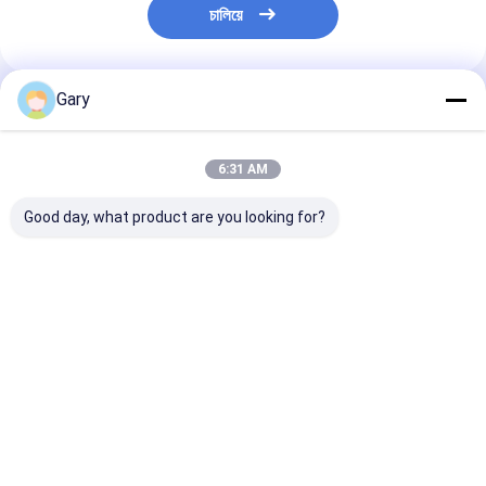
চালিয়ে
Gary
প্রস্তাবিত পণ্য
6:31 AM
Good day, what product are you looking for?
স্ন্যাপ-অন টয়লেট রিফিল হেডস ️
স্ক্র্যাচমুক্ত স্ক্রাবার প্যাড
টয়লেট ব্রাশ কিট
বিল্ট-ইন ক্লিনার, দৈনন্দিন টয়লেট
রান্নাঘরের পাত্র রক্ষা করে
প্রতিস্থাপনযোগ্য হেড
স্বাস্থ্যবিধি যত্নের জন্য নিখুঁত
কার্যকরভাবে পরিষ্কার করে
পরিচ্ছন্নতার জন্য বিল্ট
ক্লিনার
ভালো দাম
ভালো দাম
ভালো দাম
বাড়ি
আমাদের
আমাদের সাথে যোগাযোগ
Desktop