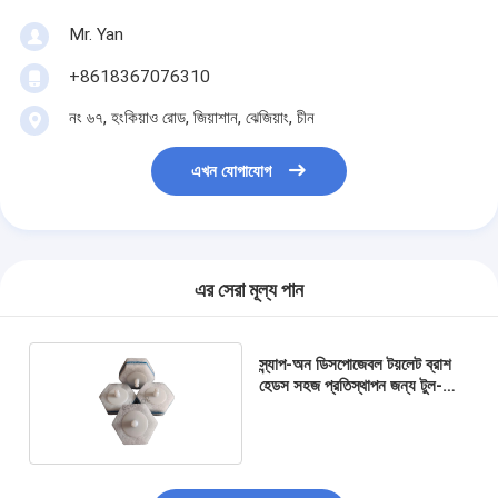
Mr. Yan
+8618367076310
নং ৬৭, হংকিয়াও রোড, জিয়াশান, ঝেজিয়াং, চীন
এখন যোগাযোগ
এর সেরা মূল্য পান
স্ন্যাপ-অন ডিসপোজেবল টয়লেট ব্রাশ
হেডস সহজ প্রতিস্থাপন জন্য টুল-
মুক্ত ক্লিপ