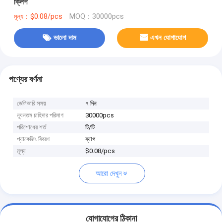
ক্লিপ
মূল্য：$0.08/pcs
MOQ：30000pcs
ভালো দাম
এখন যোগাযোগ
পণ্যের বর্ণনা
ডেলিভারি সময়
৭ দিন
ন্যূনতম চাহিদার পরিমাণ
30000pcs
পরিশোধের শর্ত
টি/টি
প্যাকেজিং বিবরণ
ব্যাগ
মূল্য
$0.08/pcs
আরো দেখুন
যোগাযোগের ঠিকানা