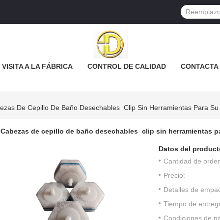
VISITA A LA FÁBRICA
CONTROL DE CALIDAD
CONTACTA
ezas De Cepillo De Baño Desechables ️ Clip Sin Herramientas Para Su
Cabezas de cepillo de baño desechables ️ clip sin herramientas p
Datos del product
Cantidad de orde
Precio:
Detalles de empa
Tiempo de entreg
Condiciones de p