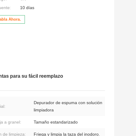
uente:
10 días
abla Ahora.
ntas para su fácil reemplazo
Depurador de espuma con solución
al:
limpiadora
ja a granel:
Tamaño estandarizado
n de limpieza:
Friega y limpia la taza del inodoro.