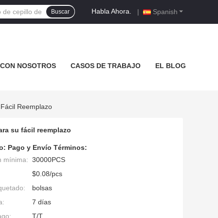
Habla Ahora.
|
Spanish
Buscar
 CON NOSOTROS
CASOS DE TRABAJO
EL BLOG
 Fácil Reemplazo
ara su fácil reemplazo
o:
Pago y Envío Términos:
n mínima:
30000PCS
$0.08/pcs
quetado:
bolsas
a:
7 días
ago:
T/T