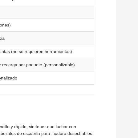
yones)
cia
ientas (no se requieren herramientas)
e recarga por paquete (personalizable)
onalizado
cillo y rápido, sin tener que luchar con
abezales de escobilla para inodoro desechables