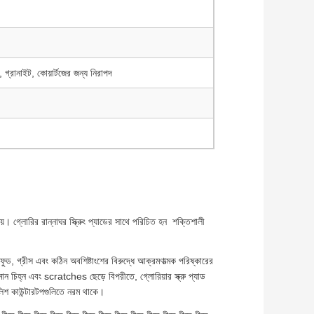
স, গ্রানাইট, কোয়ার্টজের জন্য নিরাপদ
়। গ্লোরির রান্নাঘর স্ক্রুিং প্যাডের সাথে পরিচিত হন ️ শক্তিশালী
কড ফুড, গ্রীস এবং কঠিন অবশিষ্টাংশের বিরুদ্ধে আক্রমণাত্মক পরিষ্কারের
ন চিহ্ন এবং scratches ছেড়ে বিপরীতে, গ্লোরিয়ার স্ক্রু প্যাড
লিশ কাউন্টারটপগুলিতে নরম থাকে।