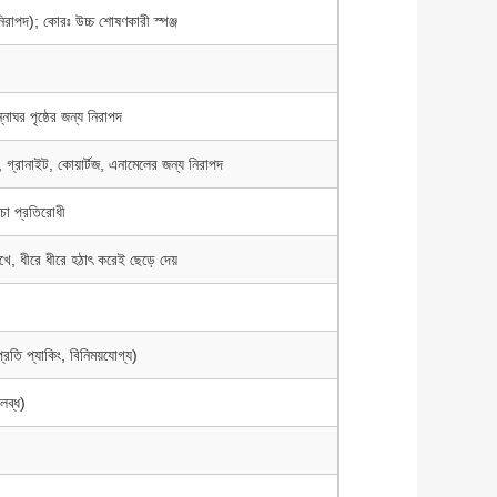
-নিরাপদ); কোরঃ উচ্চ শোষণকারী স্পঞ্জ
নাঘর পৃষ্ঠের জন্য নিরাপদ
স, গ্রানাইট, কোয়ার্টজ, এনামেলের জন্য নিরাপদ
িচা প্রতিরোধী
াখে, ধীরে ধীরে হঠাৎ করেই ছেড়ে দেয়
তি প্যাকিং, বিনিময়যোগ্য)
লব্ধ)