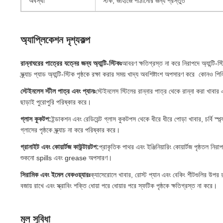
অবস্থা
স্টক, জাহাজে পাঠানোর জন্য প্রস্তুত
অ্যাপ্লিকেশন দৃশ্যকল্প
রান্নাঘরের পাত্রের যত্নের জন্য অ্যান্টি-স্টিকঃ
আবরণ ক্ষতিগ্রস্ত না করে নিরাপদে অ্যান্টি-স্
স্ক্র্যাচ প্যাড অ্যান্টি-স্টিক পৃষ্ঠকে রক্ষা করার সময় খাদ্য অবশিষ্টাংশ অপসারণ করে ️ কোনও পিল
স্টেইনলেস স্টীল পাত্র এবং প্যানঃ
স্টেইনলেস স্টিলের রান্নার পাত্র থেকে রান্না করা খাবার এবং চর
ছাড়াই পুরোপুরি পরিষ্কার করে।
গ্লাস কুকটপ:
ইন্ডাকশন এবং রেডিয়েন্ট গ্লাস কুকটপস থেকে ধীরে ধীরে পোড়া খাবার, চর্বি স্প্
গ্লাসের পৃষ্ঠকে স্ক্র্যাচ না করে পরিষ্কার করে।
গ্রানাইট এবং কোয়ার্টজ কাউন্টারটপ:
প্রাকৃতিক পাথর এবং ইঞ্জিনিয়ারিং কোয়ার্টজ পৃষ্ঠতল ন
শুকনো spills এবং grease অপসারণ।
সিরামিক এবং ইমেল বেকওয়্যারঃ
ক্যাসেরোলে খাবার, রোস্ট প্যান এবং বেকিং শীটগুলির উপর 
বজায় রাখে এবং স্ক্রাবিং শক্তি ধোয়া পরে ধোয়ার পরে স্ফটিক পৃষ্ঠকে ক্ষতিগ্রস্ত না করে।
মূল সুবিধা