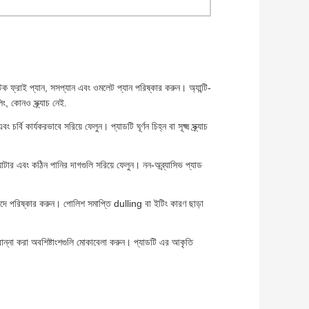
টিক ফ্রাই প্যান, সসপ্যান এবং ওমলেট প্যান পরিষ্কার করুন। অ্যান্টি-
িং, কোনও স্ক্র্যাচ নেই.
্বি কার্যকরভাবে সরিয়ে ফেলুন। প্যাডটি ঘূর্ণন চিহ্ন বা সূক্ষ্ম স্ক্র্যাচ
ল্যাটার এবং কঠিন পানির দাগগুলি সরিয়ে ফেলুন। নন-অব্র্যাসিভ প্যাড
িরাপদে পরিষ্কার করুন। পোলিশ সমাপ্তি dulling বা ইটিং কারণ ছাড়া
রান্না করা অবশিষ্টাংশগুলি মোকাবেলা করুন। প্যাডটি এর আকৃতি