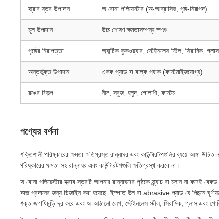
স্ক্রাব স্তর উপাদান
অ বোনা পলিয়েস্টার (অ-আব্রাসিভ, পৃষ্ঠ-নিরাপদ)
মূল উপাদান
উচ্চ শোষণ ক্ষমতাসম্পন্ন স্পঞ্জ
পৃষ্ঠের নিরাপত্তা
অ্যান্টিক কুকওয়্যার, স্টেইনলেস স্টিল, সিরামিক, গ্লা
অন্তর্ভুক্ত উপাদান
একক প্যাড বা বাল্ক প্যাক (কাস্টমাইজযোগ্য)
রঙের বিকল্প
নীল, সবুজ, হলুদ, গোলাপী, কাস্টম
পণ্যের বর্ণনা
শক্তিশালী পরিষ্কারের ক্ষমতা ক্ষতিগ্রস্ত রান্নাঘর এবং কাউন্টারটপগুলির ব্যয়ে আসা উচিত নয
পরিষ্কারের ক্ষমতা সহ রান্নাঘর এবং কাউন্টারটপগুলি ক্ষতিগ্রস্থ করবে না।
অ বোনা পলিয়েস্টার স্ক্রাব স্তরটি আপনার রান্নাঘরের পৃষ্ঠকে স্ক্র্যাচ বা ম্লান না করেই বে
কাজ প্রদানের জন্য ডিজাইন করা হয়েছে।ইস্পাত উল বা abrasive প্যাড যে পিছনে ঘূর্ণায়মা
শক্ত জগাখিচুড়ি দূর করে এবং অ-আঠালো লেপ, স্টেইনলেস স্টীল, সিরামিক, গ্লাস এবং পো