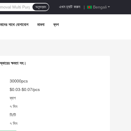
এখন চ্যাট করুন
|
Bengali
অনুসন্ধান
াদের সাথে যোগাযোগ
মামলা
ব্লগ
রিষ্কারের ক্ষমতা সহ।
30000pcs
$0.03-$0.07/pcs
ব্যাগ
৭ দিন
টি/টি
৭ দিন