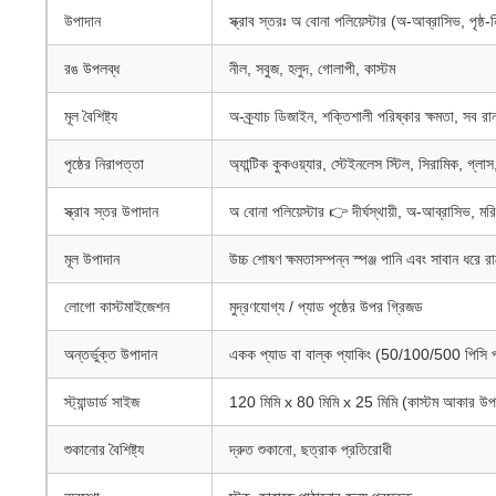
উপাদান
স্ক্রাব স্তরঃ অ বোনা পলিয়েস্টার (অ-আব্রাসিভ, পৃষ্ঠ
রঙ উপলব্ধ
নীল, সবুজ, হলুদ, গোলাপী, কাস্টম
মূল বৈশিষ্ট্য
অ-ক্র্যাচ ডিজাইন, শক্তিশালী পরিষ্কার ক্ষমতা, সব রান্
পৃষ্ঠের নিরাপত্তা
অ্যান্টিক কুকওয়্যার, স্টেইনলেস স্টিল, সিরামিক, গ্লা
স্ক্রাব স্তর উপাদান
অ বোনা পলিয়েস্টার 👉 দীর্ঘস্থায়ী, অ-আব্রাসিভ, মর
মূল উপাদান
উচ্চ শোষণ ক্ষমতাসম্পন্ন স্পঞ্জ পানি এবং সাবান ধরে র
লোগো কাস্টমাইজেশন
মুদ্রণযোগ্য / প্যাড পৃষ্ঠের উপর গ্রিজড
অন্তর্ভুক্ত উপাদান
একক প্যাড বা বাল্ক প্যাকিং (50/100/500 পিসি প্র
স্ট্যান্ডার্ড সাইজ
120 মিমি x 80 মিমি x 25 মিমি (কাস্টম আকার উপ
শুকানোর বৈশিষ্ট্য
দ্রুত শুকানো, ছত্রাক প্রতিরোধী