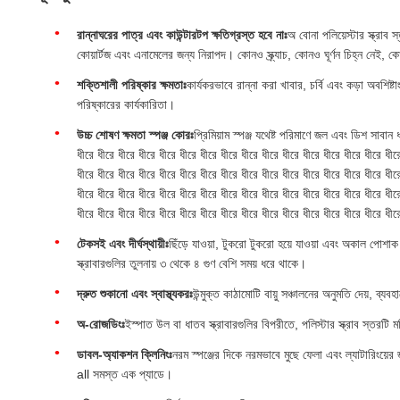
রান্নাঘরের পাত্র এবং কাউন্টারটপ ক্ষতিগ্রস্ত হবে নাঃ
অ বোনা পলিয়েস্টার স্ক্রাব
কোয়ার্টজ এবং এনামেলের জন্য নিরাপদ। কোনও স্ক্র্যাচ, কোনও ঘূর্ণন চিহ্ন নেই,
শক্তিশালী পরিষ্কার ক্ষমতাঃ
কার্যকরভাবে রান্না করা খাবার, চর্বি এবং কড়া অবশিষ্ট
পরিষ্কারের কার্যকারিতা।
উচ্চ শোষণ ক্ষমতা স্পঞ্জ কোরঃ
প্রিমিয়াম স্পঞ্জ যথেষ্ট পরিমাণে জল এবং ডিশ সাবান
ধীরে ধীরে ধীরে ধীরে ধীরে ধীরে ধীরে ধীরে ধীরে ধীরে ধীরে ধীরে ধীরে ধীরে ধীরে ধীর
ধীরে ধীরে ধীরে ধীরে ধীরে ধীরে ধীরে ধীরে ধীরে ধীরে ধীরে ধীরে ধীরে ধীরে ধীরে ধীর
ধীরে ধীরে ধীরে ধীরে ধীরে ধীরে ধীরে ধীরে ধীরে ধীরে ধীরে ধীরে ধীরে ধীরে ধীরে ধীর
ধীরে ধীরে ধীরে ধীরে ধীরে ধীরে ধীরে ধীরে ধীরে ধীরে ধীরে ধীরে ধীরে ধীরে ধীরে ধীর
টেকসই এবং দীর্ঘস্থায়ীঃ
ছিঁড়ে যাওয়া, টুকরো টুকরো হয়ে যাওয়া এবং অকাল পোশাক প
স্ক্রাবারগুলির তুলনায় ৩ থেকে ৪ গুণ বেশি সময় ধরে থাকে।
দ্রুত শুকানো এবং স্বাস্থ্যকরঃ
উন্মুক্ত কাঠামোটি বায়ু সঞ্চালনের অনুমতি দেয়, ব্যব
অ-রোজডিংঃ
ইস্পাত উল বা ধাতব স্ক্রাবারগুলির বিপরীতে, পলিস্টার স্ক্রাব স্তরটি ম
ডাবল-অ্যাকশন ক্লিনিংঃ
নরম স্পঞ্জের দিকে নরমভাবে মুছে ফেলা এবং ল্যাটারিংয়ের
all সমস্ত এক প্যাডে।