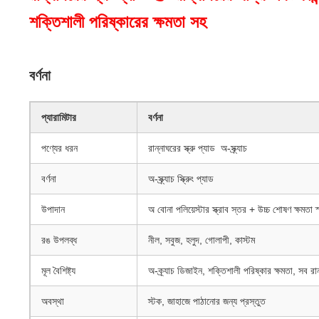
শক্তিশালী পরিষ্কারের ক্ষমতা সহ
বর্ণনা
প্যারামিটার
বর্ণনা
পণ্যের ধরন
রান্নাঘরের স্ক্রু প্যাড ️ অ-স্ক্র্যাচ
বর্ণনা
অ-স্ক্র্যাচ স্ক্রুিং প্যাড
উপাদান
অ বোনা পলিয়েস্টার স্ক্রাব স্তর + উচ্চ শোষণ ক্ষমতা স
রঙ উপলব্ধ
নীল, সবুজ, হলুদ, গোলাপী, কাস্টম
মূল বৈশিষ্ট্য
অ-ক্র্যাচ ডিজাইন, শক্তিশালী পরিষ্কার ক্ষমতা, সব রান
অবস্থা
স্টক, জাহাজে পাঠানোর জন্য প্রস্তুত