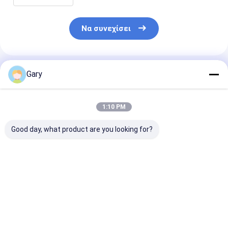
Να συνεχίσει
Συνιστώμενα Προϊόντα
Gary
1:10 PM
Good day, what product are you looking for?
Προσαρμόσιμο
Pad de limpieza -
Πλακέτο
βιομηχανικό ρολό με
Resistente,
καθαρισμού ️
αποσβεστικό υλικό
antiarañazos,
Αδιάβροχο,
από άνθρακα και
perfecto para las
ανθεκτικό, ιδ
πυρίτιο και φιλικό
tareas diarias de la
για πιάτα,
Καλύτερη τιμή
Καλύτερη τιμή
Καλύτερη 
προς το περιβάλλον
cocina
κατσαρόλες κ
μη υφασμένο υλικό
μετρητές
για καθαρισμό