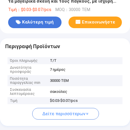
τα μαγειρικά σκεύη και τους πάγκους, με ισχυρή
καθαριστική δύναμη.
Τιμή：$0.03-$0.07/pcs
MOQ：30000 ΤΕΜ
Καλύτερη τιμή
Επικοινωνήστε
Περιγραφή Προϊόντων
Όροι πληρωμής
T/T
Δυνατότητα
7 ημέρες
προσφοράς
Ποσότητα
30000 ΤΕΜ
παραγγελίας min
Συσκευασία
σακούλες
λεπτομέρειες
Τιμή
$0.03-$0.07/pcs
Δείτε περισσότερων