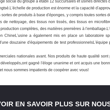
e social du groupe a établi 12 succursales et usines directes d
angtsé.L'échelle de production est énorme et la capacité d'appr
s sortes de produits à base d'éponges, y compris toutes sortes 
de nettoyage, des tissus non tissés, des tissus en microfibre
 production complètes, des matières premières à l'emballage.L
n ChineL'usine a également mis en place un laboratoire spé
d'une douzaine d'équipements de test professionnelsL'équipe
erciales nationales avant. Nos produits de haute qualité sont 
ays développés,ont gagné l'éloge unanime et ont acquis une bo
e et nous sommes impatients de coopérer avec vous!
VOIR EN SAVOIR PLUS SUR NOUS