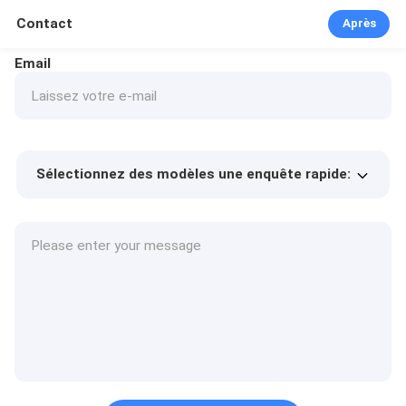
Contact
Après
Email
Sélectionnez des modèles une enquête rapide:
Prix ​​du produit
Min.order quantity
Prélèvement d
Plus de détails
'échantillons