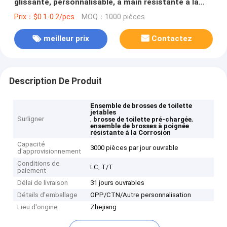
glissante, personnalisable, à main résistante à la
corrosion, nettoyant préchargé
Prix：$0.1-0.2/pcs
MOQ：1000 pièces
meilleur prix
Contactez
Description De Produit
Ensemble de brosses de toilette
jetables
Surligner
,
,
brosse de toilette pré-chargée
ensemble de brosses à poignée
résistante à la Corrosion
Capacité
3000 pièces par jour ouvrable
d'approvisionnement
Conditions de
LC, T/T
paiement
Délai de livraison
31 jours ouvrables
Détails d'emballage
OPP/CTN/Autre personnalisation
Lieu d'origine
Zhejiang