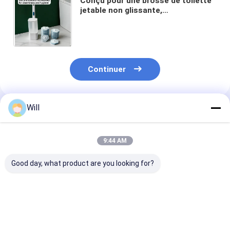
Conçu pour une brosse de toilette
jetable non glissante,
personnalisable, à main résistante
à la corrosion, nettoyant préchargé
Continuer
Will
Produits Recommandés
9:44 AM
Good day, what product are you looking for?
Un kit de toilettes de
Ensemble de brosses
Trousse de Toi
nettoyage et de soins
de toilettes jetables
avec Recharge