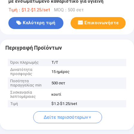
με ενσωματωμένο καθαριστικό για υγιεινή
Τιμή：$1.2-$1.25/set
MOQ：500 σετ
Καλύτερη τιμή
Επικοινωνήστε
Περιγραφή Προϊόντων
Όροι πληρωμής
T/T
Δυνατότητα
15 ημέρες
προσφοράς
Ποσότητα
500 σετ
παραγγελίας min
Συσκευασία
κουτί
λεπτομέρειες
Τιμή
$1.2-$1.25/set
Δείτε περισσότερων