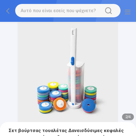
2
/
4
Σετ βούρτσας τουαλέτας ∆ανεισδύσιμες κεφαλές