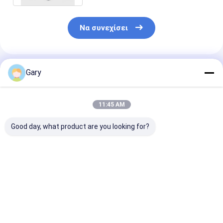
Να συνεχίσει
Συνιστώμενα Προϊόντα
Gary
11:45 AM
Good day, what product are you looking for?
Αντιολισθητικό,
Αποτελεσματικό
Εναφορικές
προσαρμόσιμο σετ
καθαρισμό Υγιεινής
κεφαλές τουα
βουρτσών
Υπηρεσίες
βούρτσας με
τουαλέτας μιας
τουαλέτας με
ενσωματωμέν
χρήσης
προγεμισμένες
καθαριστικό γ
Καλύτερη τιμή
Καλύτερη τιμή
Καλύτερη 
Αντιδιαβρωτική
κεφαλές
υγιεινή
λαβή προ-
φορτωμένο