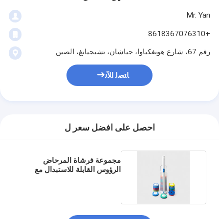
Mr. Yan
+8618367076310
رقم 67، شارع هونغكياوا، جياشان، تشيجيانغ، الصين
ﺎﺘﺼﻟ ﺍﻶﻧ
احصل على افضل سعر ل
مجموعة فرشاة المرحاض
الرؤوس القابلة للاستبدال مع
منظف داخلي للنظافة