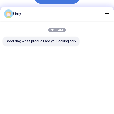
Gary
अनुशंसित उत्पाद
9:33 AM
Good day, what product are you looking for?
स्नैप-ऑन टॉयलेट रीफिल
खरोंच मुक्त स्क्रबर पैड
स्वच्छता के लिए निर्म
हेड्स - बिल्ट-इन क्लीनर,
कुकवेयर की रक्षा करता है
के साथ टॉयलेट ब्र
दैनिक शौचालय स्वच्छता
प्रभावी ढंग से साफ करता है
विनिमेय सिर
देखभाल के लिए बिल्कुल सही
सबसे अच्छी कीमत
सबसे अच्छी कीमत
सबसे अच्छी 
होम
हमारे बारे में
हमसे संपर्क करें
Desktop Site
साइटमैप
गोपनीयता नीति