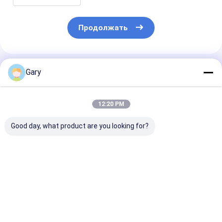
Продолжать
Порекомендованные Продукты
Gary
12:20 PM
Good day, what product are you looking for?
Заполнительные
Бесграбный
Сменные голо
головки для
скрабер защищает
комплекта
туалетов с
посуду
туалетной ще
встроенным
встроенным
очистителем,
очистителем 
Лучшая цена
Лучшая цена
Лучшая ц
идеально подходят
гигиены
для ежедневного
ухода за гигиеной