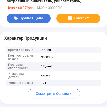
встроенный очиститель, убирает грязь,
гигиеничен
Цена：$0.07/pcs
MOQ：30000ПК
Лучшая цена
Контакт
Характер Продукции
Время доставки
7 дней
Количество мин
30000ПК
заказа
Поставка
12 дней
способности
Упаковывая
сумки
детали
Условия оплаты
Т/Т
Осмотрите больше