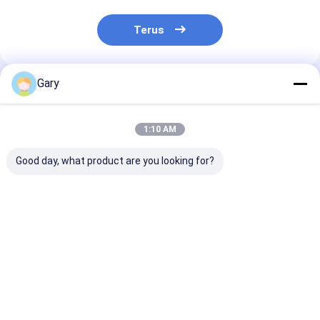
Terus
Gary
Rekomendasi Produk
1:10 AM
Good day, what product are you looking for?
Kepala Isi Ulang
Pad Scrubber Bebas
Kit Sikat Toile
Toilet Snap-On –
Goresan Melindungi
Kepala yang Bi
Pembersih
Papan Masak
Diganti Denga
Terintegrasi,
Membersihkan
Pembersih Ter
Sempurna untuk
Secara Efektif
Untuk Kebersi
Harga terbaik
Harga terbaik
Harga terb
Perawatan
Kebersihan Toilet
Harian