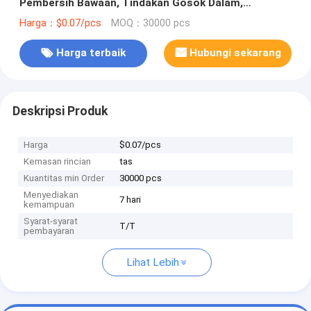
Pembersih Bawaan, Tindakan Gosok Dalam,
Pertukaran Mudah
Harga：$0.07/pcs
MOQ：30000 pcs
Harga terbaik
Hubungi sekarang
Deskripsi Produk
Harga
$0.07/pcs
Kemasan rincian
tas
Kuantitas min Order
30000 pcs
Menyediakan
7 hari
kemampuan
Syarat-syarat
T/T
pembayaran
Lihat Lebih