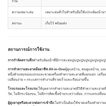
รวม
ความเหมาะสม
เหมาะสมทั่วไปสําหรับมือใช้แปรงห้องน้ํา
สถานะ
เก็บไว้ พร้อมส่ง
สถานการณ์การใช้งาน
การกําจัดคราบลึก
สําหรับห้องน้ําที่มีการสะสมปูนปูนปูนปูนปูนปูนปูนป
การทําความสะอาดมืออาชีพ All-in-One
ผู้ดูแลบ้าน, คนดูแลบ้าน, 
หนึ่งตัวแทนของแปรงและขวดเครื่องทําความสะอาดที่แยกแยก. เครื่องท
เปลี่ยนง่าย = กระแสการทํางานที่รวดเร็วและเรียบง่ายขึ้น
โรงแรมและโรงแรม:
ให้บุคลากรทําความสะอาดมีวิธีทําความสะอาดที่
วัด, ไม่มีกระป๋องขน, ไม่มีการติดเชื้อข้ามระหว่างห้อง. การแลกเปลี่ยนง
ผู้สูงอายุหรือสะดวกต่อการเข้าถึง:
ไม่จําเป็นต้องใช้ขวดเครื่องทําความส