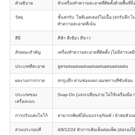
คําอธิบาย
หัวเครื่องทําความสะอาดที่ติดตั้งด้วยพื้นที่ล็อ
วัสดุ
ชั้นสกรับ: โพลีเอสเตอร์ไม่เนื้อ (สกรับลึก ไม
ทําความสะอาดที่เน้น
สีมี
สีฟ้า สีเขียว สีขาว
ลักษณะสําคัญ
เครื่องทําความสะอาดที่ติดตั้ง (ไม่มีสารเ
ประเภทที่สะอาด
สูตรผสมผสมผสมผสมผสมผสมผสมผสม
ผลงานการกวาด
สกรูบลึก ผ่านช่องแตก ออกคราบที่ซับซ้อน
ประเภทของ
Snap-On (แลกเปลี่ยนง่าย ไม่ใช้เครื่องมือ ก
เครื่องแนบ
การปรับแต่งโลโก้
สามารถพิมพ์ได้บนบรรจุภัณฑ์ / ผ้าห่มหัวแต
ส่วนประกอบที่
4/8/12/24 หัวการเติมเต็มต่อแพ็ค (ต่อรองได