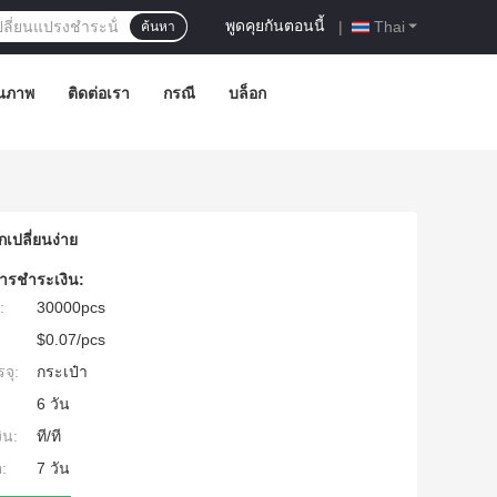
พูดคุยกันตอนนี้
|
Thai
ค้นหา
ณภาพ
ติดต่อเรา
กรณี
บล็อก
กเปลี่ยนง่าย
ารชำระเงิน:
:
30000pcs
$0.07/pcs
จุ:
กระเป๋า
6 วัน
ิน:
ที/ที
:
7 วัน