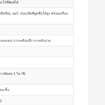
กโก้ที่พิมพ์ได้
่ขีดขีด); คอร์: สปองจืดที่ดูดซึมได้สูง พร้อมเครื่อง
คมีแยกแยก) การเคลือบลึก การสลับง่าย
ารติดต่อ 3 วินาที)
่ละชิ้น
้)