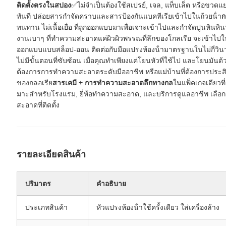
ติดตั้งตรงในสปอง
✅ไม่จําเป็นต้องใช้สเปรย์, เจล, แท็บเล็ต หรือขวดแ
ทันที ปล่อยสารกําจัดคราบและสารป้องกันแบคทีเรียเข้าไปในถ้วยน้ํา
ก
ทนทาน ไม่เนื้อเยื่อ ที่ถูกออกแบบมาเพื่อเจาะเข้าไปและกําจัดปูนหินหินหิ
งานเบาๆ ที่ทําความสะอาดแค่ผิวผิวพรรณที่ลึกของโกลเรีย จะเข้าไปในช่อ
ออกแบบแบบสล็อป-ออน ติดต่อกับมือแปรงห้องน้ํามาตรฐานในไม่กี่วินาที
ไม่มีขั้นตอนที่ซับซ้อน เมื่อคุณทําเพียงแค่โยนหัวที่ใช้ไป และโยนมันด
ต้องการการทําความสะอาดระดับมืออาชีพ หรือแม่บ้านที่ต้องการประส
ของกลอเรีย
สารเคมี + การทําความสะอาดลึกทางกล
ในแพ็คเกจเดียวที่
มาะสําหรับโรงแรม, ยี่ห้อทําความสะอาด, และบริการดูแลอาชีพ เลือก 
สะอาดที่ติดตั้ง
รายละเอียดสินค้า
ปริมาตร
คําอธิบาย
ประเภทสินค้า
หัวแปรงห้องน้ําใช้ครั้งเดียว ใส่เครื่องล้าง