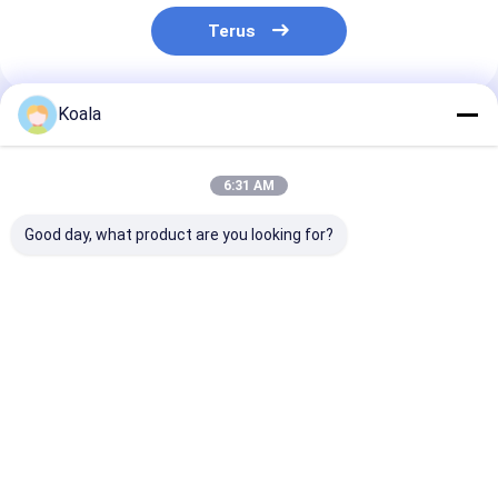
Terus
Koala
Rekomendasi Produk
6:31 AM
Good day, what product are you looking for?
Kepala Isi Ulang
Pad Scrubber Bebas
Kit Sikat Toile
Toilet Snap-On –
Goresan Melindungi
Kepala yang Bi
Pembersih
Papan Masak
Diganti Denga
Terintegrasi,
Membersihkan
Pembersih Ter
Sempurna untuk
Secara Efektif
Untuk Kebersi
Harga terbaik
Harga terbaik
Harga terb
Perawatan
Kebersihan Toilet
Harian