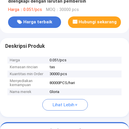
dilengkapi dengan larutan pembersih
Harga：0.051/pcs
MOQ：30000 pcs
Harga terbaik
Hubungi sekarang
Deskripsi Produk
Harga
0.051/pcs
Kemasan rincian
tas
Kuantitas min Order
30000 pcs
Menyediakan
80000PCS/hari
kemampuan
Nama merek
Gloria
Lihat Lebih