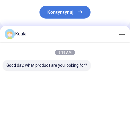
Kontyntynuj
Koala
Polecane Produkty
9:19 AM
Good day, what product are you looking for?
Głowice do
Płytka do mycia bez
Zestaw szczot
uzupełniania toalety
zadrapania chroni
toalety Wymie
z wbudowaną
naczynia kuchenne
końcówki z
czyszczynią, idealna
Efektywne
wbudowanym
do codziennej
czyszczenie
środkiem
Najlepsza cena
Najlepsza cena
Najlepsza 
higieny toalety
czyszczącym
zapewniający
higienę