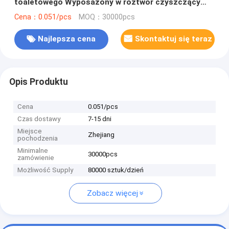
toaletowego Wyposażony w roztwór czyszczący
Wiele opcji dostępnych
Cena：0.051/pcs
MOQ：30000pcs
Najlepsza cena
Skontaktuj się teraz
Opis Produktu
Cena
0.051/pcs
Czas dostawy
7-15 dni
Miejsce
Zhejiang
pochodzenia
Minimalne
30000pcs
zamówienie
Możliwość Supply
80000 sztuk/dzień
Zobacz więcej