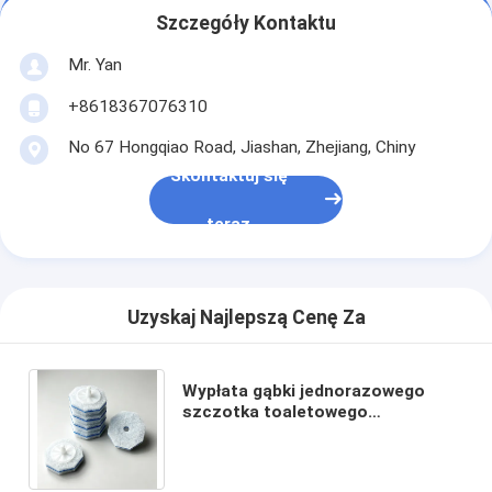
Szczegóły Kontaktu
Mr. Yan
+8618367076310
No 67 Hongqiao Road, Jiashan, Zhejiang, Chiny
Skontaktuj się
teraz
Uzyskaj Najlepszą Cenę Za
Wypłata gąbki jednorazowego
szczotka toaletowego
Wyposażony w roztwór
czyszczący Wiele opcji
dostępnych