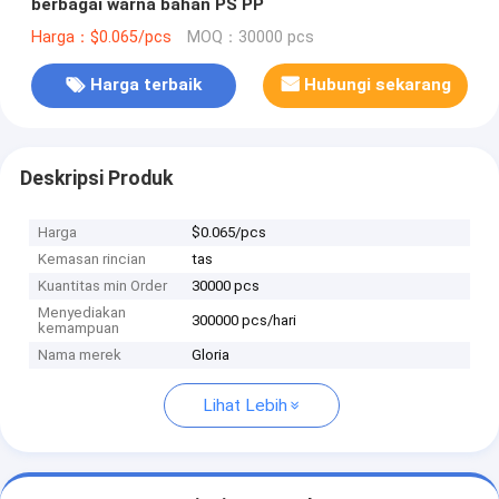
berbagai warna bahan PS PP
Harga：$0.065/pcs
MOQ：30000 pcs
Harga terbaik
Hubungi sekarang
Deskripsi Produk
Harga
$0.065/pcs
Kemasan rincian
tas
Kuantitas min Order
30000 pcs
Menyediakan
300000 pcs/hari
kemampuan
Nama merek
Gloria
Lihat Lebih