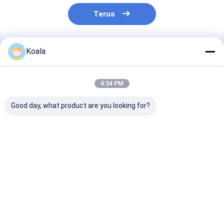
Terus
Koala
Rekomendasi Produk
4:34 PM
Good day, what product are you looking for?
Kepala Isi Ulang
Pad Scrubber Bebas
Kit Sikat Toile
Toilet Snap-On –
Goresan Melindungi
Kepala yang Bi
Pembersih
Papan Masak
Diganti Denga
Terintegrasi,
Membersihkan
Pembersih Ter
Sempurna untuk
Secara Efektif
Untuk Kebersi
Harga terbaik
Harga terbaik
Harga terb
Perawatan
Kebersihan Toilet
Harian