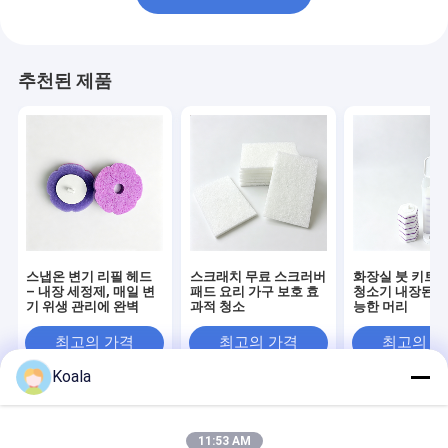
추천된 제품
스냅온 변기 리필 헤드
스크래치 무료 스크러버
화장실 붓 키트 
– 내장 세정제, 매일 변
패드 요리 가구 보호 효
청소기 내장된 교
기 위생 관리에 완벽
과적 청소
능한 머리
최고의 가격
최고의 가격
최고의 
Koala
Desktop Site
홈
사이트맵
연락처
사이트 지도
개인 정보 정책
11:53 AM