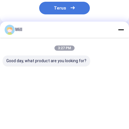
Terus
Will
Rekomendasi Produk
3:27 PM
Good day, what product are you looking for?
Kepala Isi Ulang
Pad Scrubber Bebas
Kit Sikat Toile
Toilet Snap-On –
Goresan Melindungi
Kepala yang Bi
Pembersih
Papan Masak
Diganti Denga
Terintegrasi,
Membersihkan
Pembersih Ter
Sempurna untuk
Secara Efektif
Untuk Kebersi
Harga terbaik
Harga terbaik
Harga terb
Perawatan
Kebersihan Toilet
Harian