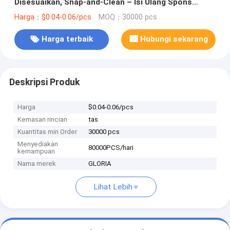
Disesuaikan, Snap-and-Clean – Isi Ulang Spons
Toilet
Harga：$0.04-0.06/pcs
MOQ：30000 pcs
Harga terbaik
Hubungi sekarang
Deskripsi Produk
Harga
$0.04-0.06/pcs
Kemasan rincian
tas
Kuantitas min Order
30000 pcs
Menyediakan
80000PCS/hari
kemampuan
Nama merek
GLORIA
Lihat Lebih