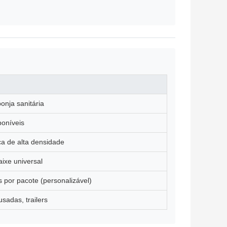
onja sanitária
poníveis
ica de alta densidade
aixe universal
 por pacote (personalizável)
usadas, trailers