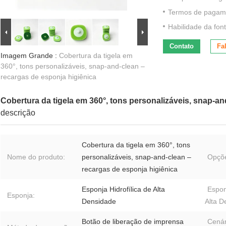
Termos de pagam
Habilidade da font
Contato
Fa
Imagem Grande :
Cobertura da tigela em
360°, tons personalizáveis, snap-and-clean –
recargas de esponja higiênica
Cobertura da tigela em 360°, tons personalizáveis, snap-an
descrição
Cobertura da tigela em 360°, tons
Nome do produto:
personalizáveis, snap-and-clean –
Opçõe
recargas de esponja higiênica
Esponja Hidrofílica de Alta
Espon
Esponja:
Densidade
Alta D
Botão de liberação de imprensa
Cenár