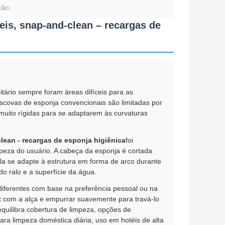
ção:
eis, snap-and-clean – recargas de
itário sempre foram áreas difíceis para as
scovas de esponja convencionais são limitadas por
 muito rígidas para se adaptarem às curvaturas
clean - recargas de esponja higiênica
foi
peza do usuário. A cabeça da esponja é cortada
ela se adapte à estrutura em forma de arco durante
o ralo e a superfície da água.
ferentes com base na preferência pessoal ou na
lot com a alça e empurrar suavemente para travá-lo
quilibra cobertura de limpeza, opções de
ra limpeza doméstica diária, uso em hotéis de alta