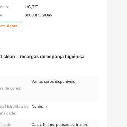
ento:
L/C,T/T
e:
80000PCS/Day
lem Agora.
d-clean – recargas de esponja higiênica
Várias cores disponíveis
s de cores:
ja Hidrofílica de
Nenhum
ensidade:
ios de
Casa, hotéis, pousadas, trailers