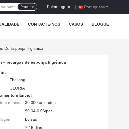
Falem agora.
|
Portuguese
Procurar
UALIDADE
CONTACTE-NOS
CASOS
BLOGUE
as De Esponja Higiênica
n – recargas de esponja higiênica
to:
Zhejiang
GLORIA
amento e Envio:
dem mínima:
30.000 unidades
$0.04-0.06/pcs
alagem:
bolsas
:
7-15 dias