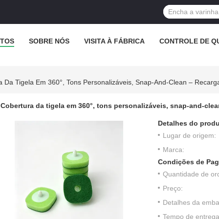
TOS
SOBRE NÓS
VISITA À FÁBRICA
CONTROLE DE Q
a Da Tigela Em 360°, Tons Personalizáveis, Snap-And-Clean – Recarg
Cobertura da tigela em 360°, tons personalizáveis, snap-and-clea
Detalhes do produ
Lugar de origem:
Marca:
Condições de Pag
Quantidade de or
Preço:
Detalhes da emb
Tempo de entrega