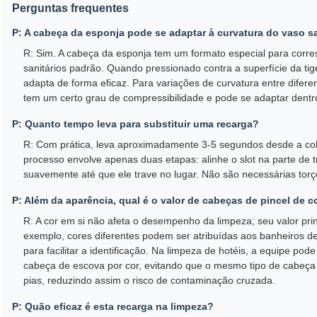
Perguntas frequentes
P: A cabeça da esponja pode se adaptar à curvatura do vaso sa
R: Sim. A cabeça da esponja tem um formato especial para corr
sanitários padrão. Quando pressionado contra a superfície da tig
adapta de forma eficaz. Para variações de curvatura entre difere
tem um certo grau de compressibilidade e pode se adaptar dentr
P: Quanto tempo leva para substituir uma recarga?
R: Com prática, leva aproximadamente 3-5 segundos desde a cole
processo envolve apenas duas etapas: alinhe o slot na parte de tr
suavemente até que ele trave no lugar. Não são necessárias torç
P: Além da aparência, qual é o valor de cabeças de pincel de c
R: A cor em si não afeta o desempenho da limpeza; seu valor prin
exemplo, cores diferentes podem ser atribuídas aos banheiros d
para facilitar a identificação. Na limpeza de hotéis, a equipe pod
cabeça de escova por cor, evitando que o mesmo tipo de cabeça 
pias, reduzindo assim o risco de contaminação cruzada.
P: Quão eficaz é esta recarga na limpeza?