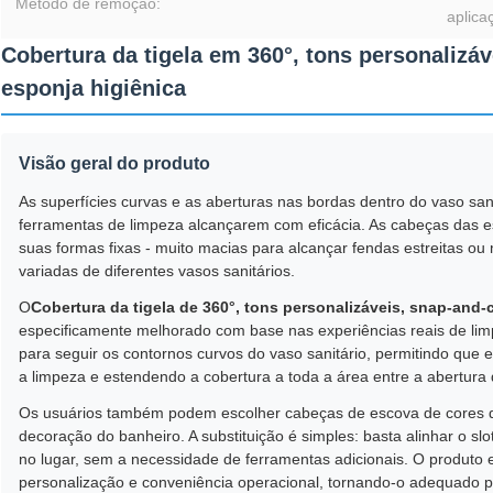
Método de remoção:
aplica
Cobertura da tigela em 360°, tons personalizáv
esponja higiênica
Visão geral do produto
As superfícies curvas e as aberturas nas bordas dentro do vaso san
ferramentas de limpeza alcançarem com eficácia. As cabeças das e
suas formas fixas - muito macias para alcançar fendas estreitas ou
variadas de diferentes vasos sanitários.
O
Cobertura da tigela de 360°, tons personalizáveis, snap-and-
especificamente melhorado com base nas experiências reais de lim
para seguir os contornos curvos do vaso sanitário, permitindo que 
a limpeza e estendendo a cobertura a toda a área entre a abertura d
Os usuários também podem escolher cabeças de escova de cores di
decoração do banheiro. A substituição é simples: basta alinhar o s
no lugar, sem a necessidade de ferramentas adicionais. O produto e
personalização e conveniência operacional, tornando-o adequado pa