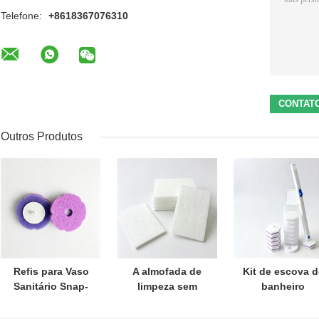
Telefone:
+8618367076310
Outros Produtos
Refis para Vaso
A almofada de
Kit de escova d
Sanitário Snap-
limpeza sem
banheiro
On – Limpador
arranhões
cabeças
Embutido,
protege os
substituíveis