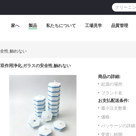
家へ
製品
私たちについて
工場見学
品質管理
全性,触れない
双作用浄化,ガラスの安全性,触れない
商品の詳細:
起源の場所:
ブランド名:
お支払配送条件:
最小注文数量:
価格:
パッケージの詳細
受渡し時間: