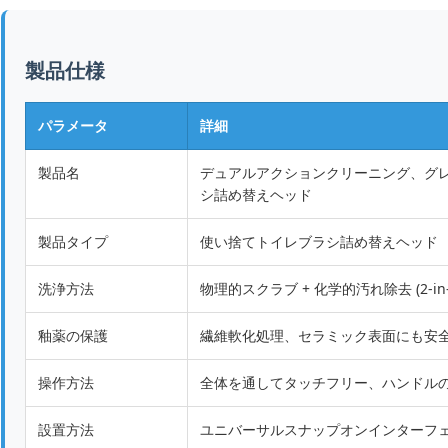
製品仕様
パラメータ
詳細
製品名
デュアルアクションクリーニング、グレ
シ詰め替えヘッド
製品タイプ
使い捨てトイレブラシ詰め替えヘッド
洗浄方法
物理的スクラブ + 化学的汚れ除去 (2-in-
釉薬の保護
繊維軟化処理、セラミック表面にも安
操作方法
全体を通してタッチフリー、ハンドル
設置方法
ユニバーサルスナップオンインターフ