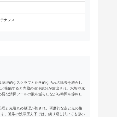
メンテナンス
は物理的なスクラブと化学的な汚れの除去を統合し
水と接触すると内蔵の洗浄成分が放出され、水垢や尿
し、必要な清掃ツールの数を減らしながら時間を節約し
処理と先端丸め処理が施され、研磨的な点と点の接
ます。通常の洗浄圧力下では、繰り返し拭いても微小