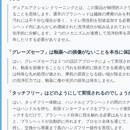
デュアルアクション クリーニングとは、この製品が物理的スク
ることを意味します。通常のブラシヘッドは繊維の摩擦のみを
汚れには不十分な場合が多く、トイレ用洗剤を別途追加する必
シヘッド内にあらかじめ濃縮された洗浄成分が組み込まれてお
化学的に分解します。 2 つのメカニズムが連携して洗浄効率
布したりする必要がありません。
「グレーズセーフ」は釉薬への損傷がないことを本当に保
はい。グレーズセーフは 2 つの設計アプローチによって実現
れ、釉薬を損傷することなく汚れを効果的に除去できる最適な
は特殊な丸め処理が施され、摩耗の原因となる鋭い端が除去さ
の洗浄圧力では、釉薬に傷や光沢の損失は発生しません。
「タッチフリー」はどのようにして実現されるのでしょう
はい。タッチフリー体験は、ハンドルとブラシヘッドの間のス
ーはハンドルを持ち、前面インターフェイスをブラシ ヘッド後
ックするだけで、ブラシ ヘッド自体に指を触れる必要はありま
と、ブラシヘッドが自動的に外れます。プロセス全体を通じて
持し、交換から廃棄まで真のハンズフリー操作を実現します。