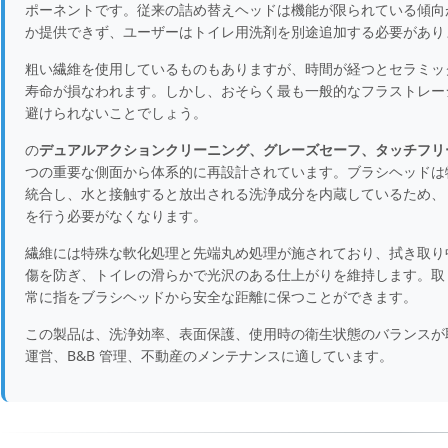
ポーネントです。従来の詰め替えヘッドは機能が限られている傾向
か提供できず、ユーザーはトイレ用洗剤を別途追加する必要があり
粗い繊維を使用しているものもありますが、時間が経つとセラミッ
寿命が損なわれます。しかし、おそらく最も一般的なフラストレー
避けられないことでしょう。
の
デュアルアクションクリーニング、グレーズセーフ、タッチフリー
つの重要な側面から体系的に再設計されています。ブラシヘッドは物
統合し、水と接触すると放出される洗浄成分を内蔵しているため、
を行う必要がなくなります。
繊維には特殊な軟化処理と先端丸め処理が施されており、拭き取り
傷を防ぎ、トイレの滑らかで光沢のある仕上がりを維持します。取
常に指をブラシヘッドから安全な距離に保つことができます。
この製品は、洗浄効率、表面保護、使用時の衛生状態のバランスが
運営、B&B 管理、不動産のメンテナンスに適しています。