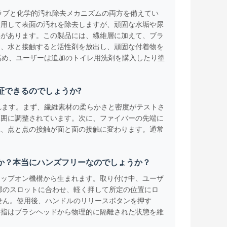
ラブと化学的汚れ除去メカニズムの両方を備えてい
利用して表面の汚れを除去しますが、頑固な水垢や尿
要があります。この製品には、繊維層に加えて、ブラ
り、水と接触すると活性剤を放出し、頑固な付着物を
を高め、ユーザーは追加のトイレ用洗剤を購入したり塗
証できるのでしょうか?
されます。まず、繊維素材の柔らかさと密度がテストさ
範囲に調整されています。次に、ファイバーの先端に
れ、点と点の接触が面と面の接触に変わります。通常
か？本当にハンズフリーなのでしょうか？
ナップオン機構から生まれます。取り付け中、ユーザ
部のスロットに合わせ、軽く押して所定の位置にロ
せん。使用後、ハンドルのリリースボタンを押す
、指はブラシヘッドから物理的に隔離された状態を維