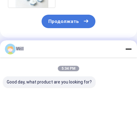
Продолжать
Порекомендованные Продукты
Will
5:34 PM
Good day, what product are you looking for?
Заполнительные
Бесграбный
Сменные голо
головки для
скрабер защищает
комплекта
туалетов с
посуду
туалетной ще
встроенным
встроенным
очистителем,
очистителем 
Лучшая цена
Лучшая цена
Лучшая ц
идеально подходят
гигиены
для ежедневного