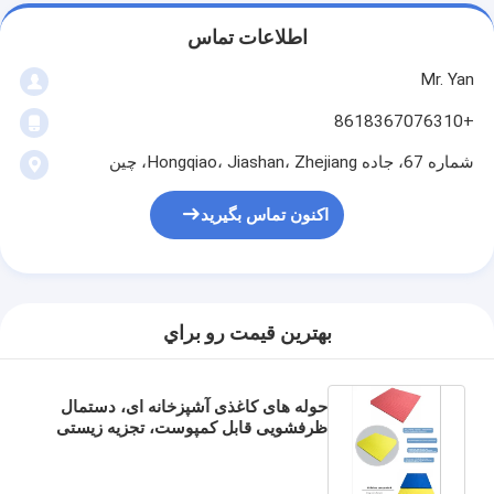
اطلاعات تماس
Mr. Yan
+8618367076310
شماره 67، جاده Hongqiao، Jiashan، Zhejiang، چین
اکنون تماس بگیرید
بهترين قيمت رو براي
حوله های کاغذی آشپزخانه ای، دستمال
ظرفشویی قابل کمپوست، تجزیه زیستی
و قابل استفاده مجدد