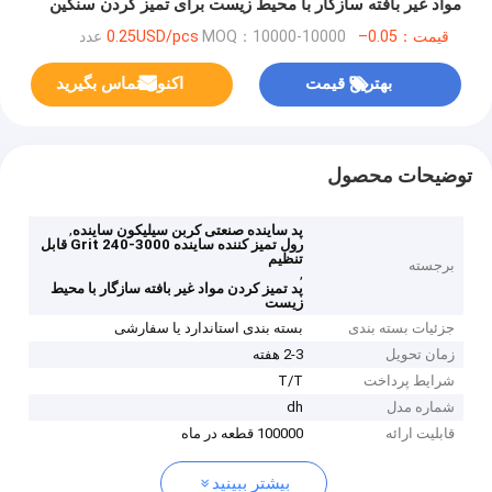
مواد غیر بافته سازگار با محیط زیست برای تمیز کردن سنگین
قیمت：0.05–0.25USD/pcs
MOQ：10000-10000 عدد
بهترین قیمت
اکنون تماس بگیرید
توضیحات محصول
,
پد ساینده صنعتی کربن سیلیکون ساینده
رول تمیز کننده ساینده Grit 240-3000 قابل
تنظیم
برجسته
,
پد تمیز کردن مواد غیر بافته سازگار با محیط
زیست
جزئیات بسته بندی
بسته بندی استاندارد یا سفارشی
زمان تحویل
2-3 هفته
شرایط پرداخت
T/T
شماره مدل
dh
قابلیت ارائه
100000 قطعه در ماه
بیشتر ببینید