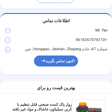
اطلاعات تماس
Mr. Yan
+8618367076310
شماره 67، جاده Hongqiao، Jiashan، Zhejiang، چین
اکنون تماس بگیرید
بهترين قيمت رو براي
رول پاک کننده صنعتی قابل تنظیم با
کربن سیلیکون خاشاک و مواد غیر بافته