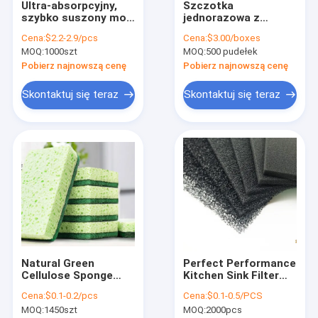
Ultra-absorpcyjny,
Szczotka
Wycieczka po fabryce
szybko suszony mop
jednorazowa z
z mikrofibry,
ergonomicznym
Cena:
$2.2-2.9/pcs
Cena:
$3.00/boxes
obracający się o 360
uchwytem do
Kontrola jakości
MOQ:
1000szt
MOQ:
500 pudełek
stopni, do głębokiego
higienicznego
czyszczenia
czyszczenia
Pobierz najnowszą cenę
Pobierz najnowszą cenę
Skontaktuj się z nami
Skontaktuj się teraz
Skontaktuj się teraz
Sprawy
Blog
Wkłady do szczotki toaletowej
Szczotka jednorazowa do toalety
Natural Green
Perfect Performance
Gąbka elastyczna
Cellulose Sponge
Kitchen Sink Filter
High Absorbency for
Sponge Strong Oil
Oczyszczanie podkładki czyszczącej
Cena:
$0.1-0.2/pcs
Cena:
$0.1-0.5/PCS
Kitchen Cleaning
Absorption
MOQ:
1450szt
MOQ:
2000pcs