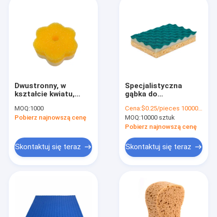
Dwustronny, w
Specjalistyczna
kształcie kwiatu,
gąbka do
czuły na
oczyszczania z
MOQ:
1000
Cena:
$0.25/pieces 10000-49999 pieces
temperaturę,
celulozy przyjazna
Pobierz najnowszą cenę
MOQ:
10000 sztuk
szczotkowanie
dla środowiska
gąbkami, oryginalny,
Pobierz najnowszą cenę
elastyczny
szczotkownik
Skontaktuj się teraz
Skontaktuj się teraz