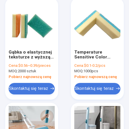
Gąbka o elastycznej
Temperature
teksturze z wyższą
Sensitive Color
filtracją zmiękcza się
Changing Kitchen
Cena:
$0.56~0.39/pieces
Cena:
$0.1-0.2/pcs
w gorącej wodzie i
Sponge Mixed
MOQ:
2000 sztuk
MOQ:
1000pcs
twardnieje w zimnym
Material Scrubber
Pobierz najnowszą cenę
Pobierz najnowszą cenę
Skontaktuj się teraz
Skontaktuj się teraz