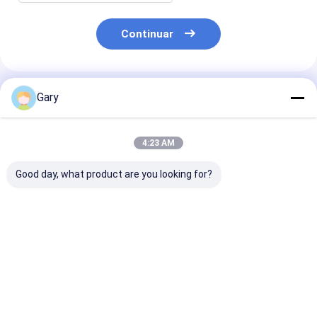
Continuar
Productos Recomendados
Gary
4:23 AM
Good day, what product are you looking for?
Cabezas de
La almohadilla
Kit de cepillo d
reabastecimiento de
limpiadora sin
inodoro cabez
inodoros
rayones protege los
reemplazables
instantáneas ️
utensilios de cocina
limpiador
Limpiador
y limpia eficazmente
incorporado pa
Mejor precio
Mejor precio
Mejor pre
incorporado,
higiene
perfecto para el
cuidado diario de la