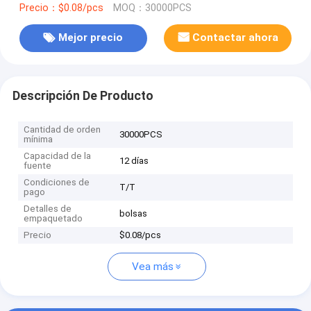
Precio：$0.08/pcs
MOQ：30000PCS
Mejor precio
Contactar ahora
Descripción De Producto
Cantidad de orden
30000PCS
mínima
Capacidad de la
12 días
fuente
Condiciones de
T/T
pago
Detalles de
bolsas
empaquetado
Precio
$0.08/pcs
Vea más